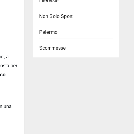
Interviste
Non Solo Sport
Palermo
Scommesse
io, a
sosta per
sco
on una