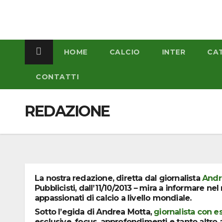
Salta
al
contenuto
HOME
CALCIO
INTER
CA
CONTATTI
REDAZIONE
La nostra redazione, diretta dal giornalista
Andr
Pubblicisti, dall’11/10/2013 – mira a informare ne
appassionati di calcio a livello mondiale.
Sotto l’egida di Andrea Motta,
giornalista con e
esclusive, focus, approfondimenti e tanto altro a