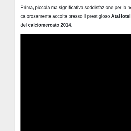
Prima, piccola ma significativa soddisfazione per la n
calorosamente accolta presso il prestigioso
AtaHotel
del
calciomercato 2014
.