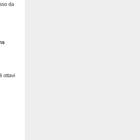
osso da
ns
i ottavi