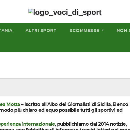
TANIA
ALTRI SPORT
SCOMMESSE
NON 
ea Motta
– iscritto all’Albo dei Giornalisti di Sicilia, Elenco
l modo più chiaro ed equo possibile tutti gli sportivi ed
sperienza internazionale
, pubblichiamo dal 2014 notizie,
ncora, con l’obiettivo di informare i nostri lettori nel mo