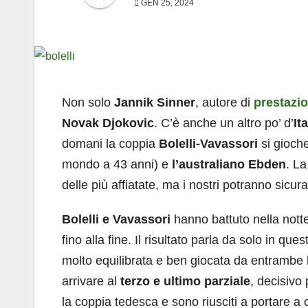
GEN 25, 2024
Non solo
Jannik Sinner
, autore di
prestazion
Novak Djokovic
. C’è anche un altro po’ d’
It
domani la coppia
Bolelli-Vavassori
si gioche
mondo a 43 anni) e
l’australiano Ebden
. L
delle più affiatate, ma i nostri potranno sicu
Bolelli e Vavassori
hanno battuto nella nott
fino alla fine. Il risultato parla da solo in qu
molto equilibrata e ben giocata da entrambe 
arrivare al
terzo e ultimo parziale
, decisivo 
la coppia tedesca e sono riusciti a portare a 