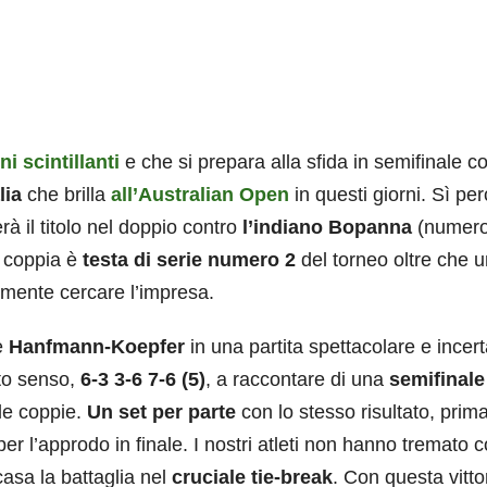
i scintillanti
e che si prepara alla sfida in semifinale c
alia
che brilla
all’Australian Open
in questi giorni. Sì pe
rà il titolo nel doppio contro
l’indiano Bopanna
(numero
a coppia è
testa di serie numero 2
del torneo oltre che 
ramente cercare l’impresa.
e
Hanfmann-Koepfer
in una partita spettacolare e incer
esto senso,
6-3 3-6 7-6 (5)
, a raccontare di una
semifinale
le coppie.
Un set per parte
con lo stesso risultato, prima
per l’approdo in finale. I nostri atleti non hanno tremato 
casa la battaglia nel
cruciale tie-break
. Con questa vitto