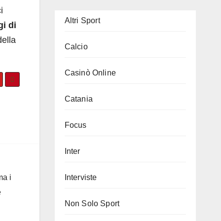
i
Altri Sport
gi di
della
Calcio
Casinò Online
Catania
Focus
Inter
ma i
Interviste
e
Non Solo Sport