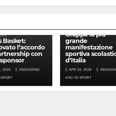
ALTRI SPORT
Al via le Olimpia
Lasalliane: al
Filippin di Pieve 
Grappa la più
PORT
 Basket:
grande
ovato l’accordo
manifestazione
artnership con
sportiva scolasti
 sponsor
d’Italia
, 2026
REDAZIONE
APR 24, 2026
REDAZI
I SPORT
VOCI DI SPORT