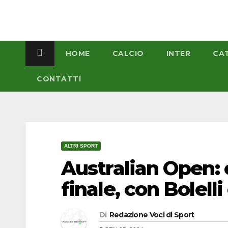
Salta
al
contenuto
HOME
CALCIO
INTER
CA
CONTATTI
ALTRI SPORT
Australian Open: c’
finale, con Bolell
Di
Redazione Voci di Sport