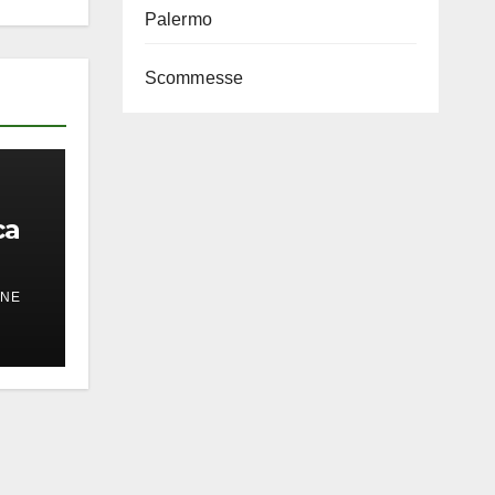
Palermo
di
Scommesse
del
ca
ONE