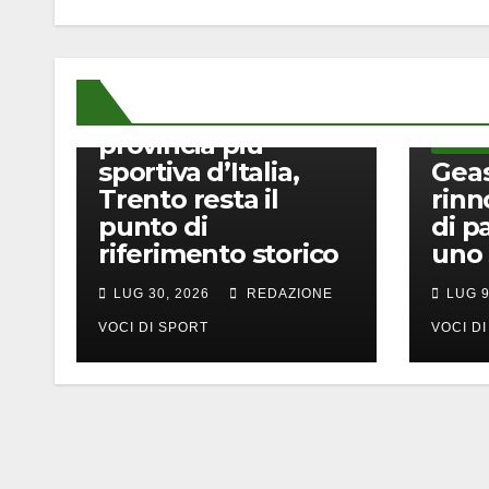
ALTRI SPORT
Indice di Sportività
2026: Milano è la
provincia più
ALTRI S
sportiva d’Italia,
Geas
Trento resta il
rinn
punto di
di p
riferimento storico
uno
LUG 30, 2026
REDAZIONE
LUG 9
VOCI DI SPORT
VOCI D