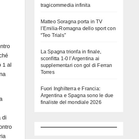
tragicommedia infinita
Matteo Soragna porta in TV
l’Emilia-Romagna dello sport con
“Teo Trials”
ontro
La Spagna trionfa in finale,
rché
sconfitta 1-0 l’Argentina ai
 1 al
supplementari con gol di Ferran
Torres
una
Fuori Inghilterra e Francia:
Argentina e Spagna sono le due
ta
finaliste del mondiale 2026
 di
contro
ria