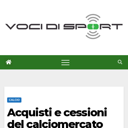
Salta
al
contenuto
CALCIO
Acquisti e cessioni
del calciomercato