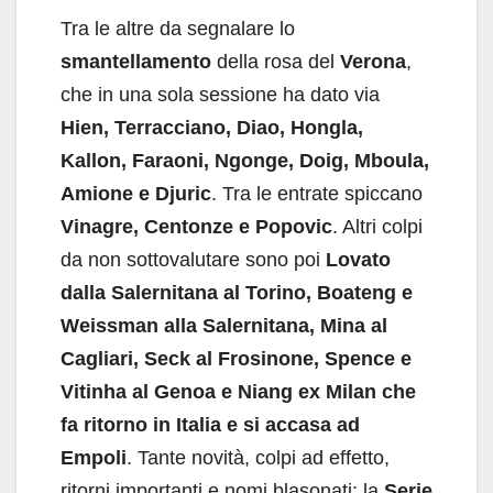
Tra le altre da segnalare lo
smantellamento
della rosa del
Verona
,
che in una sola sessione ha dato via
Hien, Terracciano, Diao, Hongla,
Kallon, Faraoni, Ngonge, Doig, Mboula,
Amione e Djuric
. Tra le entrate spiccano
Vinagre, Centonze e Popovic
. Altri colpi
da non sottovalutare sono poi
Lovato
dalla Salernitana al Torino, Boateng e
Weissman alla Salernitana, Mina al
Cagliari, Seck al Frosinone, Spence e
Vitinha al Genoa e Niang ex Milan che
fa ritorno in Italia e si accasa ad
Empoli
. Tante novità, colpi ad effetto,
ritorni importanti e nomi blasonati: la
Serie