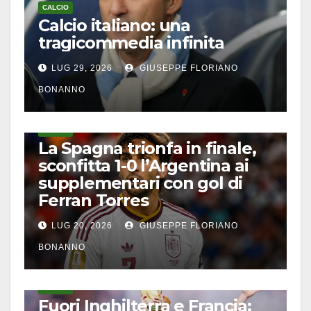
CALCIO
Calcio italiano: una
tragicommedia infinita
LUG 29, 2026
GIUSEPPE FLORIANO
BONANNO
CALCIO
La Spagna trionfa in finale,
sconfitta 1-0 l’Argentina ai
supplementari con gol di
Ferran Torres
LUG 20, 2026
GIUSEPPE FLORIANO
BONANNO
CALCIO
Fuori Inghilterra e Francia: