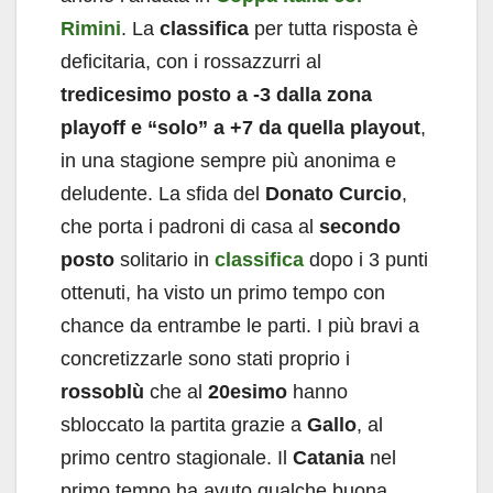
Rimini
. La
classifica
per tutta risposta è
deficitaria, con i rossazzurri al
tredicesimo posto a -3 dalla zona
playoff e “solo” a +7 da quella playout
,
in una stagione sempre più anonima e
deludente. La sfida del
Donato Curcio
,
che porta i padroni di casa al
secondo
posto
solitario in
classifica
dopo i 3 punti
ottenuti, ha visto un primo tempo con
chance da entrambe le parti. I più bravi a
concretizzarle sono stati proprio i
rossoblù
che al
20esimo
hanno
sbloccato la partita grazie a
Gallo
, al
primo centro stagionale. Il
Catania
nel
primo tempo ha avuto qualche buona