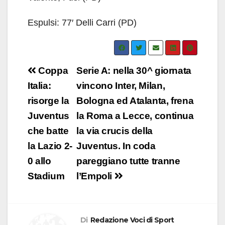
Espulsi: 77′ Delli Carri (PD)
Navigazione
Coppa
Serie A: nella 30^ giornata
articoli
Italia:
vincono Inter, Milan,
risorge la
Bologna ed Atalanta, frena
Juventus
la Roma a Lecce, continua
che batte
la via crucis della
la Lazio 2-
Juventus. In coda
0 allo
pareggiano tutte tranne
Stadium
l’Empoli
Di
Redazione Voci di Sport