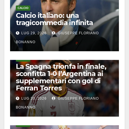
CALCIO
Calcio italiano: una
tragicommedia infinita
LUG 29, 2026
GIUSEPPE FLORIANO
BONANNO
CALCIO
La Spagna trionfa in finale,
sconfitta 1-0 l’Argentina ai
supplementari con gol di
Ferran Torres
LUG 20, 2026
GIUSEPPE FLORIANO
BONANNO
CALCIO