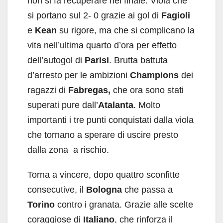
non si fa recuperare nel finale. Viola che
si portano sul 2- 0 grazie ai gol di
Fagioli
e
Kean
su rigore, ma che si complicano la
vita nell’ultima quarto d’ora per effetto
dell’autogol di
Parisi
. Brutta battuta
d’arresto per le ambizioni
Champions
dei
ragazzi di
Fabregas,
che ora sono stati
superati pure dall’
Atalanta
. Molto
importanti i tre punti conquistati dalla viola
che tornano a sperare di uscire presto
dalla zona a rischio.
Torna a vincere, dopo quattro sconfitte
consecutive, il
Bologna
che passa a
Torino
contro i granata. Grazie alle scelte
coraggiose di
Italiano
, che rinforza il