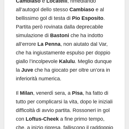
Cambiaso
e
Locatelli
, rimediando
all’autogol dello stesso
Cambiaso
e al
bellissimo gol di testa di
Pio Esposito
.
Partita però rovinata dalla deprecabile
simulazione di
Bastoni
che ha indotto
all’errore
La Penna
, non aiutato dal Var,
che ha ingiustamente espulso per doppio
giallo l’incolpevole
Kalulu
. Meglio dunque
la
Juve
che ha giocato per oltre un’ora in
inferiorità numerica.
Il
Milan
, venerdì sera, a
Pisa
, ha fatto di
tutto per complicarsi la vita, dopo le iniziali
difficoltà di avvio partita. Rossoneri in gol
con
Loftus-Cheek
a fine primo tempo,
che, a inizio ripresa, falliscono il raddoppio