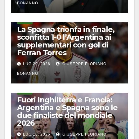
BONANNO
CALCIO
La Spagna trionfa in finale,
sconfitta 1-0 l’Argentina ai
supplementari con gol di
Ferran Torres
LUG 20, 2026
GIUSEPPE FLORIANO
BONANNO
CALCIO
Fuori Inghilterra e Francia:
Argentina e Spagna sono le
due finaliste del mondiale
2026
LUG 16, 2026
GIUSEPPE FLORIANO