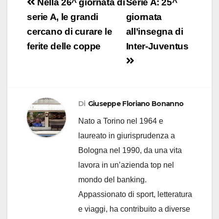
Navigazione
Nella 26^ giornata di
Serie A: 25^
articoli
serie A, le grandi
giornata
cercano di curare le
all’insegna di
ferite delle coppe
Inter-Juventus
Di
Giuseppe Floriano Bonanno
Nato a Torino nel 1964 e
laureato in giurisprudenza a
Bologna nel 1990, da una vita
lavora in un’azienda top nel
mondo del banking.
Appassionato di sport, letteratura
e viaggi, ha contribuito a diverse