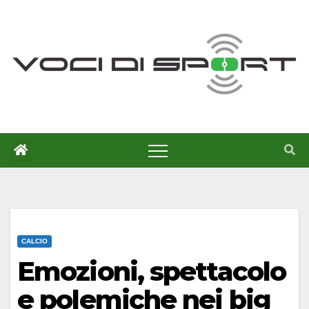
Salta
al
contenuto
CALCIO
Emozioni, spettacolo
e polemiche nei big