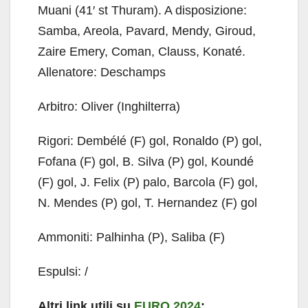
Muani (41′ st Thuram). A disposizione:
Samba, Areola, Pavard, Mendy, Giroud,
Zaire Emery, Coman, Clauss, Konaté.
Allenatore: Deschamps
Arbitro: Oliver (Inghilterra)
Rigori: Dembélé (F) gol, Ronaldo (P) gol,
Fofana (F) gol, B. Silva (P) gol, Koundé
(F) gol, J. Felix (P) palo, Barcola (F) gol,
N. Mendes (P) gol, T. Hernandez (F) gol
Ammoniti: Palhinha (P), Saliba (F)
Espulsi: /
Altri link utili su
EURO 2024
: