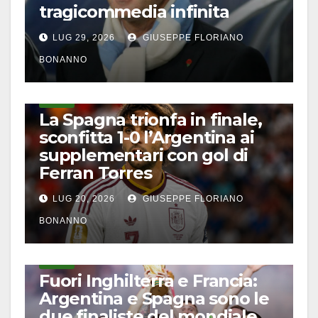
tragicommedia infinita
LUG 29, 2026
GIUSEPPE FLORIANO
BONANNO
CALCIO
La Spagna trionfa in finale,
sconfitta 1-0 l’Argentina ai
supplementari con gol di
Ferran Torres
LUG 20, 2026
GIUSEPPE FLORIANO
BONANNO
CALCIO
Fuori Inghilterra e Francia:
Argentina e Spagna sono le
due finaliste del mondiale