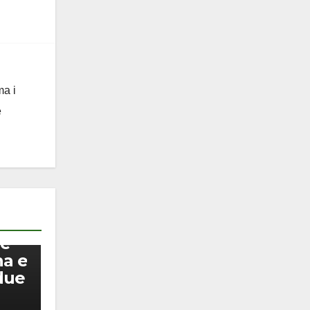
ma i
e
 e
na e
due