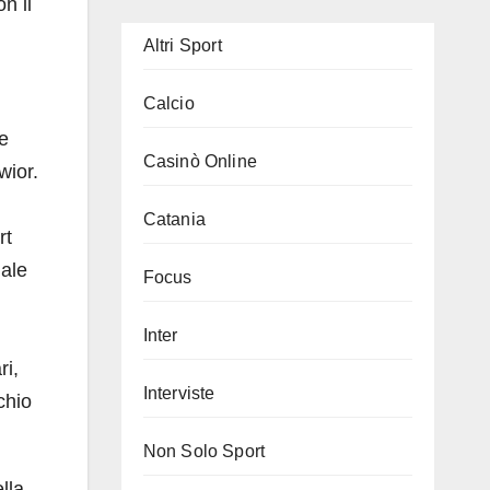
n il
Altri Sport
Calcio
e
Casinò Online
wior.
Catania
rt
nale
Focus
Inter
ri,
Interviste
chio
Non Solo Sport
lla