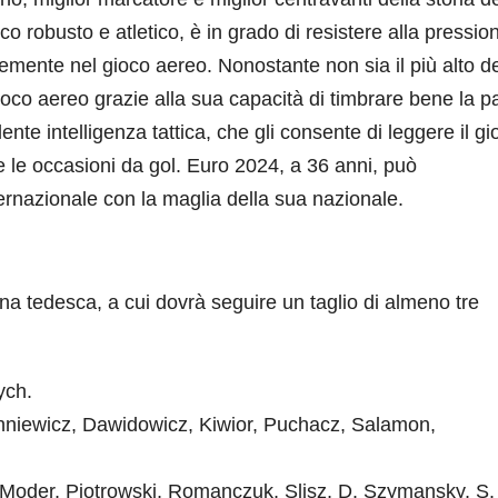
o robusto e atletico, è in grado di resistere alla pressio
cemente nel gioco aereo. Nonostante non sia il più alto de
co aereo grazie alla sua capacità di timbrare bene la pa
lente intelligenza tattica, che gli consente di leggere il g
re le occasioni da gol. Euro 2024, a 36 anni, può
ternazionale con la maglia della sua nazionale.
na tedesca, a cui dovrà seguire un taglio di almeno tre
ych.
hniewicz, Dawidowicz, Kiwior, Puchacz, Salamon,
, Moder, Piotrowski, Romanczuk, Slisz, D. Szymansky, S.