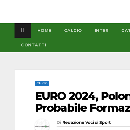
Salta
al
contenuto
HOME
CALCIO
INTER
CA
CONTATTI
CALCIO
EURO 2024, Polon
Probabile Forma
Di
Redazione Voci di Sport