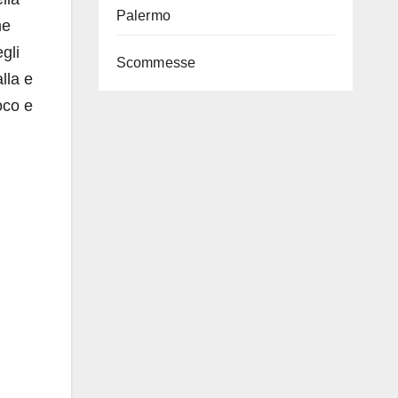
Palermo
ne
gli
Scommesse
lla e
ioco e