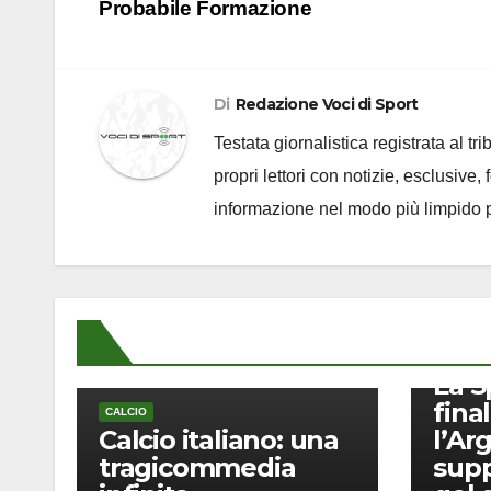
articoli
Probabile Formazione
Di
Redazione Voci di Sport
Testata giornalistica registrata al t
propri lettori con notizie, esclusive,
informazione nel modo più limpido p
CALCIO
La S
final
CALCIO
Calcio italiano: una
l’Ar
tragicommedia
supp