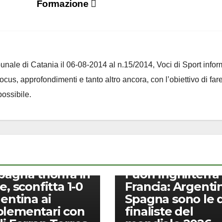
Formazione
ribunale di Catania il 06-08-2014 al n.15/2014, Voci di Sport infor
 focus, approfondimenti e tanto altro ancora, con l’obiettivo di far
ossibile.
CALCIO
pagna trionfa in
Fuori Inghilterra
e, sconfitta 1-0
Francia: Argenti
gentina ai
Spagna sono le 
lementari con
finaliste del