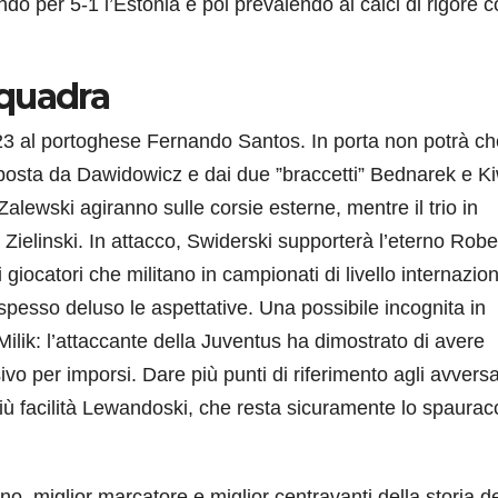
do per 5-1 l’Estonia e poi prevalendo ai calci di rigore co
 squadra
023 al portoghese Fernando Santos. In porta non potrà ch
posta da Dawidowicz e dai due ”braccetti” Bednarek e Ki
alewski agiranno sulle corsie esterne, mentre il trio in
ielinski. In attacco, Swiderski supporterà l’eterno Robe
iocatori che militano in campionati di livello internazio
spesso deluso le aspettative. Una possibile incognita in
lik: l’attaccante della Juventus ha dimostrato di avere
o per imporsi. Dare più punti di riferimento agli avversa
iù facilità Lewandoski, che resta sicuramente lo spaurac
no, miglior marcatore e miglior centravanti della storia de