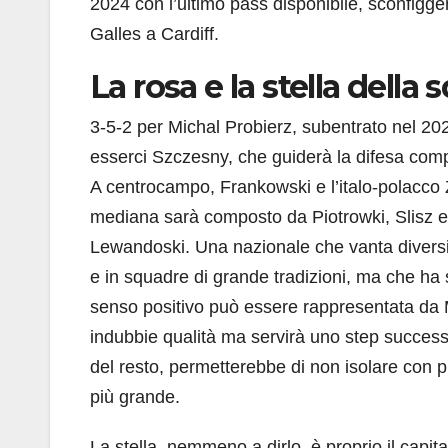
2024 con l’ultimo pass disponibile, sconfiggen
Galles a Cardiff.
La rosa e la stella della
3-5-2 per Michal Probierz, subentrato nel 2
esserci Szczesny, che guiderà la difesa com
A centrocampo, Frankowski e l’italo-polacco Z
mediana sarà composto da Piotrowki, Slisz e Z
Lewandoski. Una nazionale che vanta diversi g
e in squadre di grande tradizioni, ma che ha 
senso positivo può essere rappresentata da Mi
indubbie qualità ma servirà uno step successiv
del resto, permetterebbe di non isolare con p
più grande.
La stella, nemmeno a dirlo, è proprio il capita