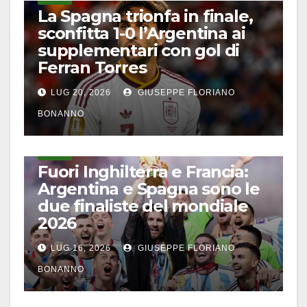
La Spagna trionfa in finale,
sconfitta 1-0 l’Argentina ai
supplementari con gol di
Ferran Torres
LUG 20, 2026
GIUSEPPE FLORIANO
BONANNO
CALCIO
Fuori Inghilterra e Francia:
Argentina e Spagna sono le
due finaliste del mondiale
2026
LUG 16, 2026
GIUSEPPE FLORIANO
BONANNO