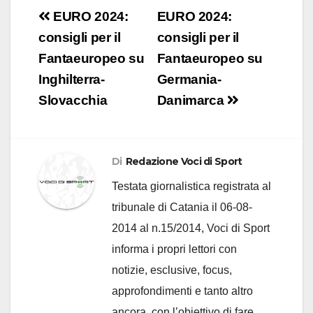
Navigazione
EURO 2024:
EURO 2024:
articoli
consigli per il
consigli per il
Fantaeuropeo su
Fantaeuropeo su
Inghilterra-
Germania-
Slovacchia
Danimarca
Di
Redazione Voci di Sport
Testata giornalistica registrata al
tribunale di Catania il 06-08-
2014 al n.15/2014, Voci di Sport
informa i propri lettori con
notizie, esclusive, focus,
approfondimenti e tanto altro
ancora, con l’obiettivo di fare