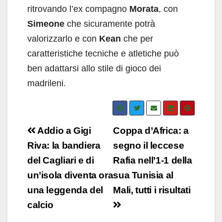
ritrovando l’ex compagno
Morata
, con
Simeone
che sicuramente potrà
valorizzarlo e con
Kean
che per
caratteristiche tecniche e atletiche può
ben adattarsi allo stile di gioco dei
madrileni.
Navigazione
Addio a Gigi
Coppa d’Africa: a
articoli
Riva: la bandiera
segno il leccese
del Cagliari e di
Rafia nell’1-1 della
un’isola diventa ora
sua Tunisia al
una leggenda del
Mali, tutti i risultati
calcio