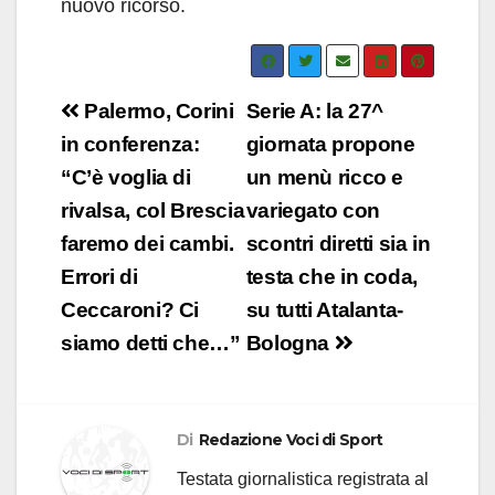
nuovo ricorso.
Navigazione
Palermo, Corini
Serie A: la 27^
articoli
in conferenza:
giornata propone
“C’è voglia di
un menù ricco e
rivalsa, col Brescia
variegato con
faremo dei cambi.
scontri diretti sia in
Errori di
testa che in coda,
Ceccaroni? Ci
su tutti Atalanta-
siamo detti che…”
Bologna
Di
Redazione Voci di Sport
Testata giornalistica registrata al