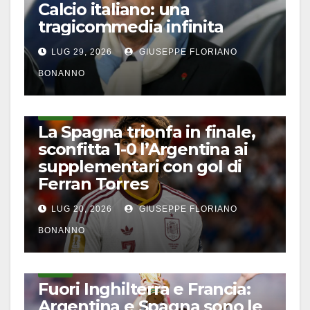
Calcio italiano: una
tragicommedia infinita
LUG 29, 2026
GIUSEPPE FLORIANO
BONANNO
CALCIO
La Spagna trionfa in finale,
sconfitta 1-0 l’Argentina ai
supplementari con gol di
Ferran Torres
LUG 20, 2026
GIUSEPPE FLORIANO
BONANNO
CALCIO
Fuori Inghilterra e Francia:
Argentina e Spagna sono le