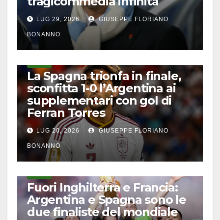
tragicommedia infinita
LUG 29, 2026
GIUSEPPE FLORIANO
BONANNO
CALCIO
La Spagna trionfa in finale,
sconfitta 1-0 l’Argentina ai
supplementari con gol di
Ferran Torres
LUG 20, 2026
GIUSEPPE FLORIANO
BONANNO
CALCIO
Fuori Inghilterra e Francia:
Argentina e Spagna sono le
due finaliste del mondiale