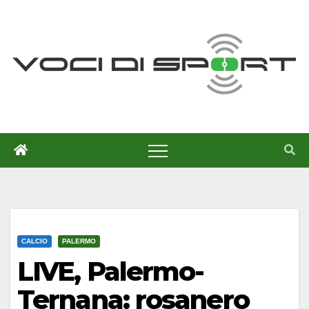
Salta
al
contenuto
CALCIO
PALERMO
LIVE, Palermo-
Ternana: rosanero