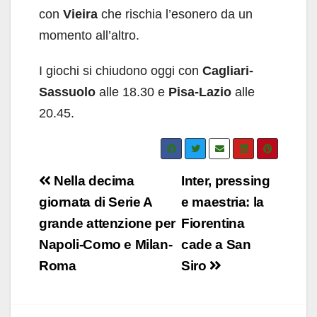
con
Vieira
che rischia l’esonero da un
momento all’altro.
I giochi si chiudono oggi con
Cagliari-
Sassuolo
alle 18.30 e
Pisa-Lazio
alle
20.45.
Navigazione
Nella decima
Inter, pressing
articoli
giornata di Serie A
e maestria: la
grande attenzione per
Fiorentina
Napoli-Como e Milan-
cade a San
Roma
Siro