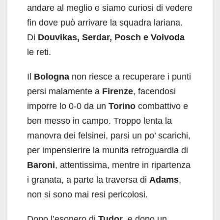
andare al meglio e siamo curiosi di vedere
fin dove può arrivare la squadra lariana.
Di
Douvikas, Serdar, Posch e Voivoda
le reti.
Il
Bologna
non riesce a recuperare i punti
persi malamente a
Firenze
, facendosi
imporre lo 0-0 da un
Torino
combattivo e
ben messo in campo. Troppo lenta la
manovra dei felsinei, parsi un po’ scarichi,
per impensierire la munita retroguardia di
Baroni
, attentissima, mentre in ripartenza
i granata, a parte la traversa di
Adams
,
non si sono mai resi pericolosi.
Dopo l’esonero di
Tudor
, e dopo un