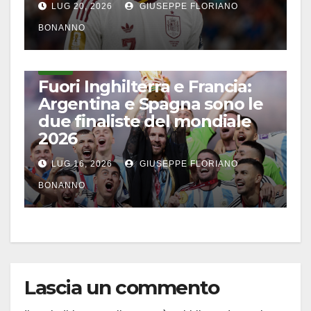
LUG 20, 2026
GIUSEPPE FLORIANO
BONANNO
CALCIO
Fuori Inghilterra e Francia:
Argentina e Spagna sono le
due finaliste del mondiale
2026
LUG 16, 2026
GIUSEPPE FLORIANO
BONANNO
Lascia un commento