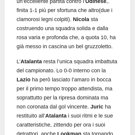
un’eccellente partita contro l’
Udinese
,.
finita 1-1 più per sfortuna che altro(due i
clamorosi legni colpiti).
Nicola
sta
costruendo una squadra solida e dalla
rosa varia e profonda che, a quota 10, ha
già messo in cascina un bel gruzzoletto.
L’
Atalanta
resta l’unica squadra imbattuta
del campionato. Lo 0-0 interno con la
Lazio
ha però lasciato l’amaro in bocca
per il primo tempo troppo attendista, ma
soprattutto per la ripresa dominata ma
non coronata dal gol vincente.
Juric
ha
restituito all’
Atalanta
i suoi ritmi e le sue
caratteristiche, zittendo per ora i suoi
detrattori, anche
Lookman
sta tornando