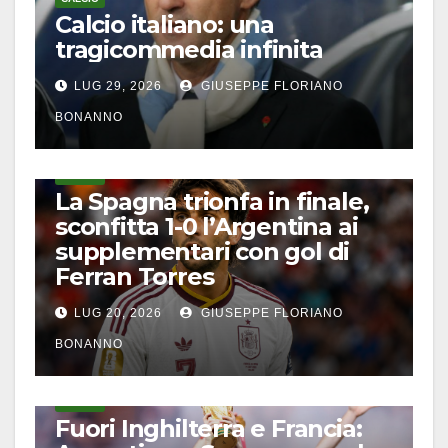
Calcio italiano: una
tragicommedia infinita
LUG 29, 2026
GIUSEPPE FLORIANO
BONANNO
CALCIO
La Spagna trionfa in finale,
sconfitta 1-0 l’Argentina ai
supplementari con gol di
Ferran Torres
LUG 20, 2026
GIUSEPPE FLORIANO
BONANNO
CALCIO
Fuori Inghilterra e Francia: