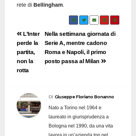
rete di
Bellingham
.
Navigazione
L’Inter
Nella settimana giornata di
articoli
perde la
Serie A, mentre cadono
partita,
Roma e Napoli, il primo
non la
posto passa al Milan
rotta
Di
Giuseppe Floriano Bonanno
Nato a Torino nel 1964 e
laureato in giurisprudenza a
Bologna nel 1990, da una vita
lavora in un’azienda top nel