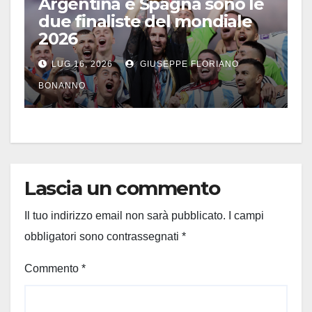
Argentina e Spagna sono le
due finaliste del mondiale
2026
LUG 16, 2026
GIUSEPPE FLORIANO
BONANNO
Lascia un commento
Il tuo indirizzo email non sarà pubblicato.
I campi
obbligatori sono contrassegnati
*
Commento
*