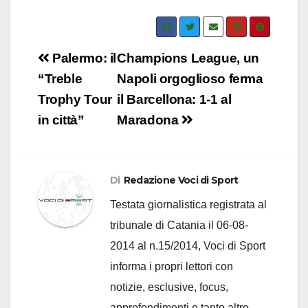
Navigazione
Palermo: il
Champions League, un
articoli
“Treble
Napoli orgoglioso ferma
Trophy Tour
il Barcellona: 1-1 al
in città”
Maradona
Di
Redazione Voci di Sport
Testata giornalistica registrata al
tribunale di Catania il 06-08-
2014 al n.15/2014, Voci di Sport
informa i propri lettori con
notizie, esclusive, focus,
approfondimenti e tanto altro