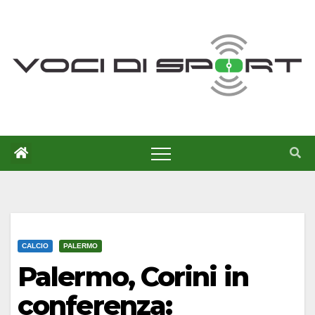
Salta
al
contenuto
CALCIO
PALERMO
Palermo, Corini in
conferenza: