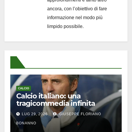
ancora, con l’obiettivo di fare
informazione nel modo più
limpido possibile.
CALCIO
Calcio italiano: una
tragicommedia infinita
LUG 29, 2026
GIUSEPPE FLORIANO
BONANNO