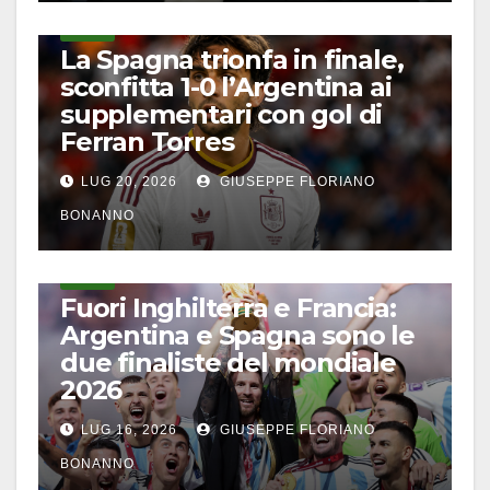
CALCIO
La Spagna trionfa in finale,
sconfitta 1-0 l’Argentina ai
supplementari con gol di
Ferran Torres
LUG 20, 2026
GIUSEPPE FLORIANO
BONANNO
CALCIO
Fuori Inghilterra e Francia:
Argentina e Spagna sono le
due finaliste del mondiale
2026
LUG 16, 2026
GIUSEPPE FLORIANO
BONANNO