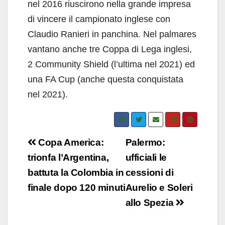
nel 2016 riuscirono nella grande impresa
di vincere il campionato inglese con
Claudio Ranieri in panchina. Nel palmares
vantano anche tre Coppa di Lega inglesi,
2 Community Shield (l’ultima nel 2021) ed
una FA Cup (anche questa conquistata
nel 2021).
Navigazione
Copa America:
Palermo:
articoli
trionfa l’Argentina,
ufficiali le
battuta la Colombia in
cessioni di
finale dopo 120 minuti
Aurelio e Soleri
allo Spezia