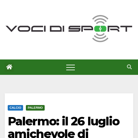
Salta
al
contenuto
CALCIO
PALERMO
Palermo: il 26 luglio
amichevole di