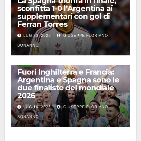
La Spagna trionfa in finale,
sconfitta 1-0 l’Argentina ai
supplementari con gol di
Ferran Torres
LUG 20, 2026
GIUSEPPE FLORIANO
BONANNO
CALCIO
Fuori Inghilterra e Francia:
Argentina e Spagna sono le
due finaliste del mondiale
2026
LUG 16, 2026
GIUSEPPE FLORIANO
BONANNO