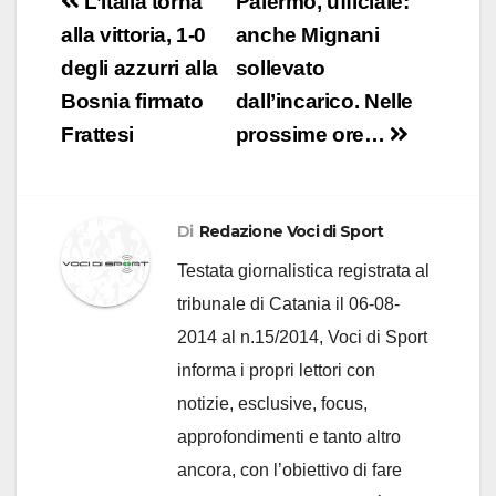
Navigazione
L’Italia torna
Palermo, ufficiale:
articoli
alla vittoria, 1-0
anche Mignani
degli azzurri alla
sollevato
Bosnia firmato
dall’incarico. Nelle
Frattesi
prossime ore…
Di
Redazione Voci di Sport
Testata giornalistica registrata al
tribunale di Catania il 06-08-
2014 al n.15/2014, Voci di Sport
informa i propri lettori con
notizie, esclusive, focus,
approfondimenti e tanto altro
ancora, con l’obiettivo di fare