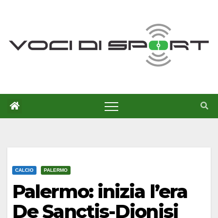
Salta
al
contenuto
CALCIO
PALERMO
Palermo: inizia l’era
De Sanctis-Dionisi