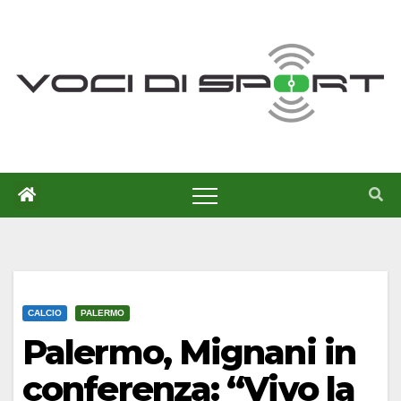
Salta
al
contenuto
CALCIO
PALERMO
Palermo, Mignani in
conferenza: “Vivo la