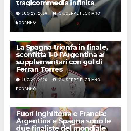
tragicommedia infinita
LUG 29, 2026
GIUSEPPE FLORIANO
BONANNO
CALCIO
La Spagna trionfa in finale,
sconfitta 1-0 l’Argentina ai
supplementari con gol di
Ferran Torres
LUG 20, 2026
GIUSEPPE FLORIANO
BONANNO
CALCIO
Fuori Inghilterra e Francia:
Argentina e Spagna sono le
due finaliste del mondiale