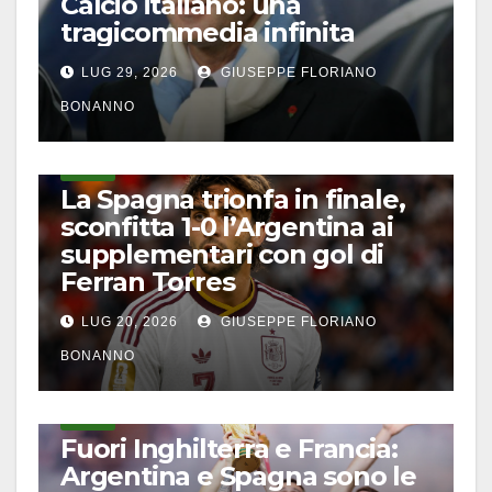
Calcio italiano: una
tragicommedia infinita
LUG 29, 2026
GIUSEPPE FLORIANO
BONANNO
CALCIO
La Spagna trionfa in finale,
sconfitta 1-0 l’Argentina ai
supplementari con gol di
Ferran Torres
LUG 20, 2026
GIUSEPPE FLORIANO
BONANNO
CALCIO
Fuori Inghilterra e Francia:
Argentina e Spagna sono le