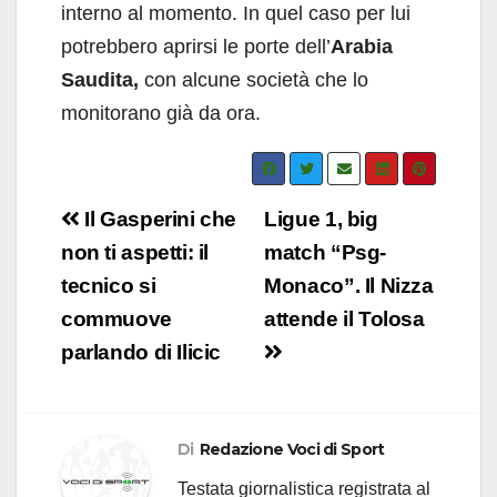
interno al momento. In quel caso per lui
potrebbero aprirsi le porte dell’
Arabia
Saudita,
con alcune società che lo
monitorano già da ora.
Navigazione
Il Gasperini che
Ligue 1, big
articoli
non ti aspetti: il
match “Psg-
tecnico si
Monaco”. Il Nizza
commuove
attende il Tolosa
parlando di Ilicic
Di
Redazione Voci di Sport
Testata giornalistica registrata al