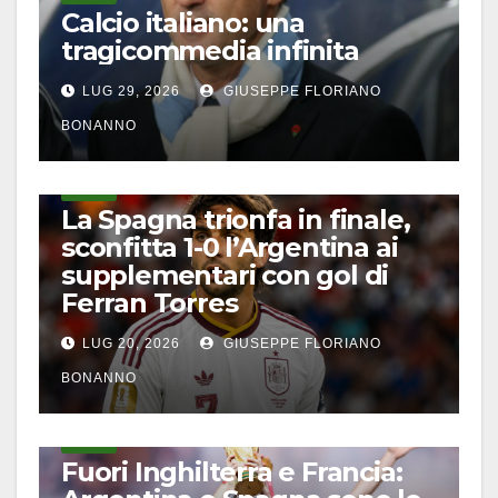
Calcio italiano: una
tragicommedia infinita
LUG 29, 2026
GIUSEPPE FLORIANO
BONANNO
CALCIO
La Spagna trionfa in finale,
sconfitta 1-0 l’Argentina ai
supplementari con gol di
Ferran Torres
LUG 20, 2026
GIUSEPPE FLORIANO
BONANNO
CALCIO
Fuori Inghilterra e Francia: