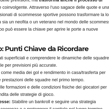
 delle previsioni, ma
trasforma anche il processo di
e coinvolgente. Attraverso l’uso sagace delle quote e un
sionati di scommesse sportive possono trasformare la lo
tu sia un neofita o un veterano nel mondo delle scommes
mpo può essere la chiave per aprire le porte a nuove
: Punti Chiave da Ricordare
tati superficiali e comprendere le dinamiche delle squadre
le per previsioni più accurate.
he come media dei gol e rendimento in casa/trasferta per
 prestazioni delle squadre nel primo tempo.
lle formazioni e delle condizioni fisiche dei giocatori per
ita delle strategie di gioco.
esse:
Stabilire un bankroll e seguire una strategia