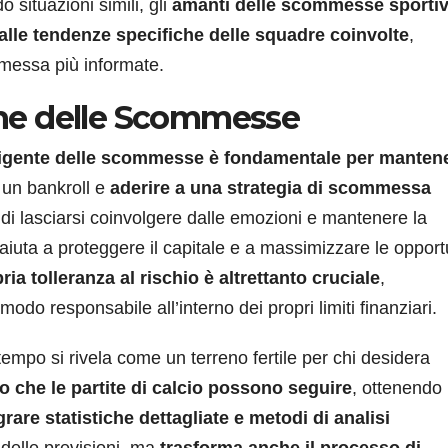
 situazioni simili, gli
amanti delle scommesse sporti
 alle tendenze specifiche delle squadre coinvolte
,
mmessa più informate.
ione delle Scommesse
lligente delle scommesse è fondamentale per manten
e un bankroll e
aderire a una strategia di scommessa
 di lasciarsi coinvolgere dalle emozioni e mantenere la
uta a proteggere il capitale e a massimizzare le opport
a tolleranza al rischio è altrettanto cruciale
,
odo responsabile all’interno dei propri limiti finanziari.
tempo si rivela come un terreno fertile per chi desidera
o che le partite di calcio possono seguire
, ottenendo
grare statistiche dettagliate e metodi di analisi