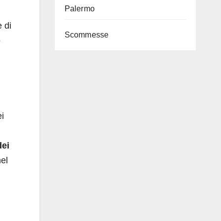
Palermo
 di
Scommesse
o
ei
dei
el