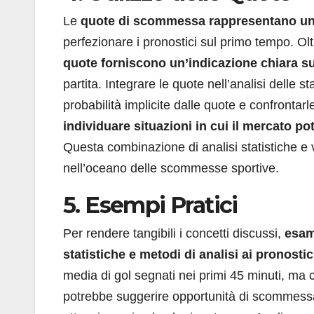
Le
quote di scommessa rappresentano un
perfezionare i pronostici sul primo tempo. Oltr
quote forniscono un’indicazione chiara su
partita. Integrare le quote nell’analisi delle s
probabilità implicite dalle quote e confrontarl
individuare situazioni in cui il mercato p
Questa combinazione di analisi statistiche e 
nell’oceano delle scommesse sportive.
5. Esempi Pratici
Per rendere tangibili i concetti discussi,
esam
statistiche e metodi di analisi ai pronosti
media di gol segnati nei primi 45 minuti, ma 
potrebbe suggerire opportunità di scommessa 