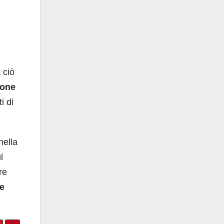
 ciò
ione
i di
nella
l
re
e