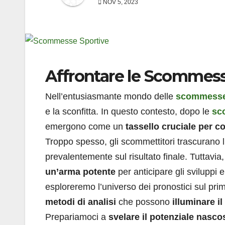
NOV 5, 2023
Affrontare le Scommesse
Nell’entusiasmante mondo delle
scommesse
e la sconfitta. In questo contesto, dopo le
sc
emergono come un
tassello cruciale per co
Troppo spesso, gli scommettitori trascurano l’
prevalentemente sul risultato finale. Tuttavia
un’arma potente
per anticipare gli sviluppi 
esploreremo l’universo dei pronostici sul pri
metodi di analisi
che possono
illuminare i
Prepariamoci a
svelare il potenziale nasco