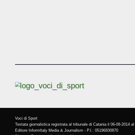
Voci di Sport
Testata giornalistica registrata al tribunale di Catania il 06-08-2014 a
Editore InformItaly Media & Journalism - P.I.: 05196830870