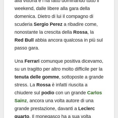
alla vittoria e l’ha fatto dominando tutto il
weekend, dalle libere alla gara della
domenica. Dietro di lui il compagno di
scuderia
Sergio Perez
a ribadire come,
nonostante la crescita della
Rossa
, la
Red
Bull
abbia ancora qualcosa in più sul
passo gara.
Una
Ferrari
comunque positiva dicevamo,
su un tragitto per altro molto difficile per la
tenuta
delle
gomme
, sottoposte a grande
stress. La
Rossa
è infatti riuscita a
chiudere sul
podio
con un grande
Carlos
Sainz
, ancora una volta autore di una
grande prestazione, davanti a
Leclerc
quarto
. Il monegasco ha a sua volta