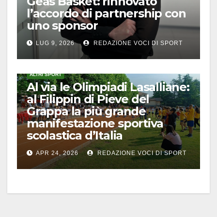
Geas Basket: rinnovato
l’accordo di partnership con
uno sponsor
LUG 9, 2026
REDAZIONE VOCI DI SPORT
ALTRI SPORT
Al via le Olimpiadi Lasalliane:
al Filippin di Pieve del
Grappa la più grande
manifestazione sportiva
scolastica d’Italia
APR 24, 2026
REDAZIONE VOCI DI SPORT