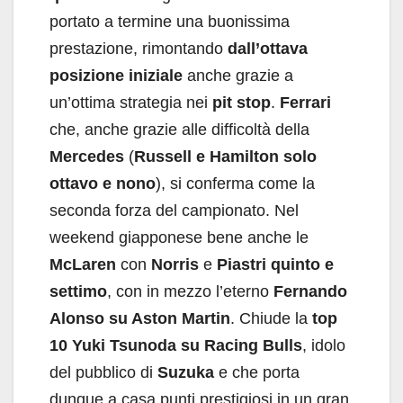
portato a termine una buonissima
prestazione, rimontando
dall’ottava
posizione
iniziale
anche grazie a
un’ottima strategia nei
pit
stop
.
Ferrari
che, anche grazie alle difficoltà della
Mercedes
(
Russell e Hamilton solo
ottavo e nono
), si conferma come la
seconda forza del campionato. Nel
weekend giapponese bene anche le
McLaren
con
Norris
e
Piastri
quinto e
settimo
, con in mezzo l’eterno
Fernando
Alonso su Aston Martin
. Chiude la
top
10
Yuki Tsunoda su Racing Bulls
, idolo
del pubblico di
Suzuka
e che porta
dunque a casa punti prestigiosi in un gran