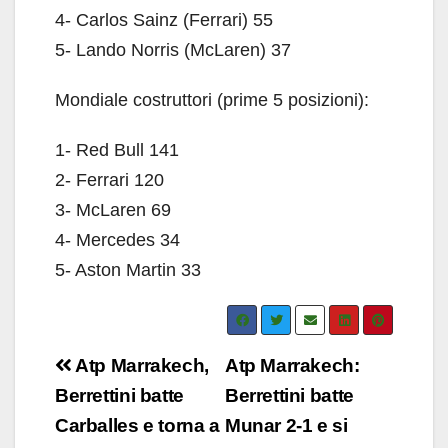
4- Carlos Sainz (Ferrari) 55
5- Lando Norris (McLaren) 37
Mondiale costruttori (prime 5 posizioni):
1- Red Bull 141
2- Ferrari 120
3- McLaren 69
4- Mercedes 34
5- Aston Martin 33
Navigazione
Atp Marrakech,
Atp Marrakech:
articoli
Berrettini batte
Berrettini batte
Carballes e torna a
Munar 2-1 e si