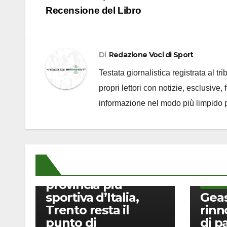
Recensione del Libro
Di
Redazione Voci di Sport
Testata giornalistica registrata al t
propri lettori con notizie, esclusive,
informazione nel modo più limpido p
ALTRI SPORT
Indice di Sportività
2026: Milano è la
provincia più
ALTRI S
sportiva d’Italia,
Geas
Trento resta il
rinn
punto di
di p