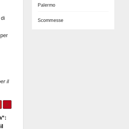
Palermo
 di
Scommesse
 per
er il
a”:
il