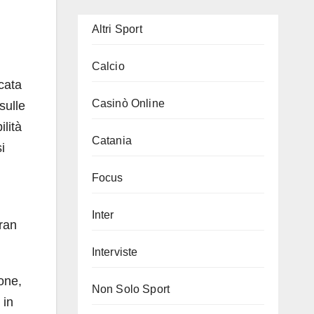
Altri Sport
Calcio
icata
Casinò Online
sulle
lità
Catania
i
Focus
Inter
Gran
Interviste
one,
Non Solo Sport
 in