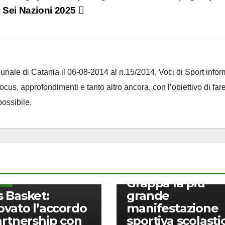
Sei Nazioni 2025
ribunale di Catania il 06-08-2014 al n.15/2014, Voci di Sport infor
 focus, approfondimenti e tanto altro ancora, con l’obiettivo di far
ossibile.
ALTRI SPORT
Al via le Olimpia
Lasalliane: al
Filippin di Pieve 
Grappa la più
PORT
 Basket:
grande
ovato l’accordo
manifestazione
artnership con
sportiva scolasti