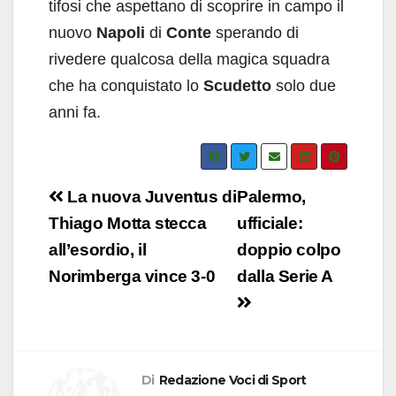
tifosi che aspettano di scoprire in campo il
nuovo
Napoli
di
Conte
sperando di
rivedere qualcosa della magica squadra
che ha conquistato lo
Scudetto
solo due
anni fa.
Navigazione
La nuova Juventus di
Palermo,
articoli
Thiago Motta stecca
ufficiale:
all’esordio, il
doppio colpo
Norimberga vince 3-0
dalla Serie A
Di
Redazione Voci di Sport