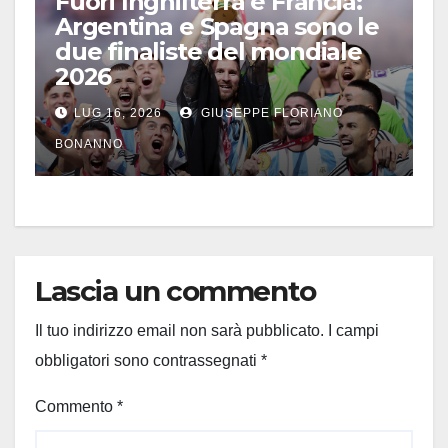
Fuori Inghilterra e Francia:
Argentina e Spagna sono le
due finaliste del mondiale
2026
LUG 16, 2026
GIUSEPPE FLORIANO
BONANNO
Lascia un commento
Il tuo indirizzo email non sarà pubblicato.
I campi
obbligatori sono contrassegnati
*
Commento
*