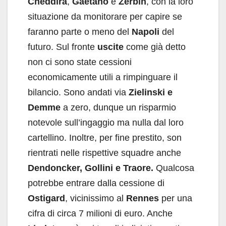
Cheddira
,
Gaetano
e
Zerbin
, con la loro
situazione da monitorare per capire se
faranno parte o meno del
Napoli
del
futuro. Sul fronte
uscite
come già detto
non ci sono state cessioni
economicamente utili a rimpinguare il
bilancio. Sono andati via
Zielinski e
Demme
a zero, dunque un risparmio
notevole sull’ingaggio ma nulla dal loro
cartellino. Inoltre, per fine prestito, son
rientrati nelle rispettive squadre anche
Dendoncker, Gollini e Traore.
Qualcosa
potrebbe entrare dalla cessione di
Ostigard
, vicinissimo al
Rennes
per una
cifra di circa 7 milioni di euro. Anche