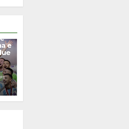
 e
na e
due
PPE