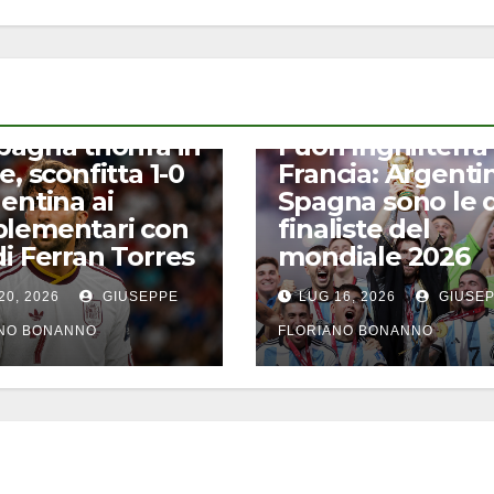
CALCIO
pagna trionfa in
Fuori Inghilterra
e, sconfitta 1-0
Francia: Argenti
gentina ai
Spagna sono le 
lementari con
finaliste del
di Ferran Torres
mondiale 2026
20, 2026
GIUSEPPE
LUG 16, 2026
GIUSE
ANO BONANNO
FLORIANO BONANNO