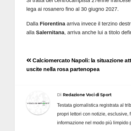
Si tratta del centrocampista 27enne francese
lega ai rosanero fino al 30 giugno 2027.
Dalla
Fiorentina
arriva invece il terzino des
alla
Salernitana
, arriva anche lui a titolo de
Navigazione
Calciomercato Napoli: la situazione att
articoli
uscite nella rosa partenopea
Di
Redazione Voci di Sport
Testata giornalistica registrata al t
propri lettori con notizie, esclusive,
informazione nel modo più limpido p