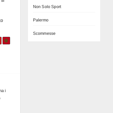
 si
Non Solo Sport
to
Palermo
Scommesse
ma i
e