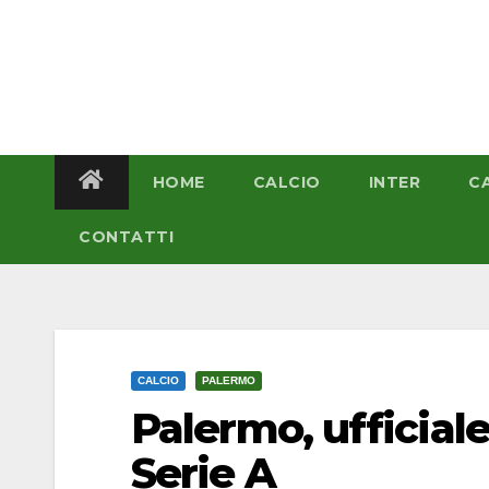
Salta
al
contenuto
HOME
CALCIO
INTER
C
CONTATTI
CALCIO
PALERMO
Palermo, ufficiale
Serie A