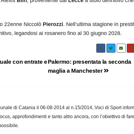
 Alexis
Blin
, proveniente dal
Lecce
a titolo definitivo che
tro 22enne Niccolò
Pierozzi
. Nell’ultima stagione in presti
finitivo, legandosi ai rosanero fino al 30 giugno 2028.
uale con entrate e
Palermo: presentata la seconda
maglia a Manchester
ribunale di Catania il 06-08-2014 al n.15/2014, Voci di Sport infor
 focus, approfondimenti e tanto altro ancora, con l’obiettivo di far
ossibile.