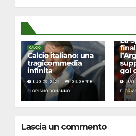
CALCIO
La S
final
CALCIO
Calcio italiano: una
l’Ar
tragicommedia
supp
infinita
gol 
LUG 29, 2026
GIUSEPPE
LUG 
FLORIANO BONANNO
FLORI
Lascia un commento