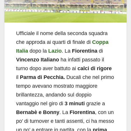
Ufficiale il nome della seconda squadra
che approda ai quarti di finale di
Coppa
Italia
dopo la
Lazio
. La
Fiorentina
di
Vincenzo Italiano
ha infatti passato il
turno dopo aver battuto ai
calci di rigore
il
Parma di Pecchia.
Ducali che nel primo
tempo avevano mostrato maggiore
brillantezza, andando sul doppio
vantaggio nel giro di
3 minuti
grazie a
Bernabè e Bonny
. La
Fiorentina
, con un
po’ di turnover e tanti assenti, ci ha messo
un po’ a entrare in partita, con la
prima