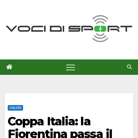
Salta
al
contenuto
CALCIO
Coppa Italia: la
Fiorentina passa il