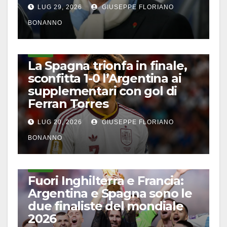
LUG 29, 2026
GIUSEPPE FLORIANO
BONANNO
CALCIO
La Spagna trionfa in finale,
sconfitta 1-0 l’Argentina ai
supplementari con gol di
Ferran Torres
LUG 20, 2026
GIUSEPPE FLORIANO
BONANNO
CALCIO
Fuori Inghilterra e Francia:
Argentina e Spagna sono le
due finaliste del mondiale
2026