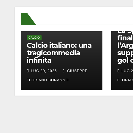
CALCIO
La S
final
CALCIO
Calcio italiano: una
l’Ar
tragicommedia
supp
infinita
gol 
LUG 29, 2026
GIUSEPPE
LUG 2
FLORIANO BONANNO
FLORI