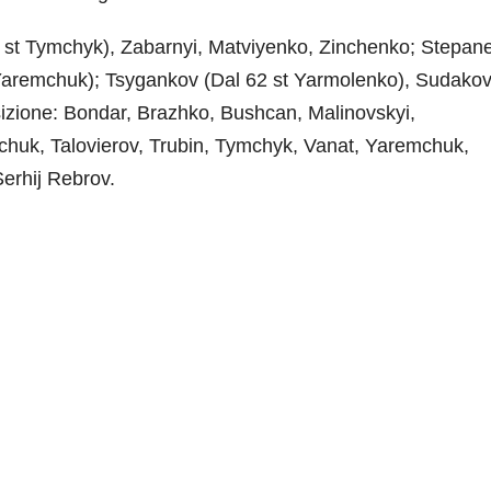
 st Tymchyk), Zabarnyi, Matviyenko, Zinchenko; Stepan
 Yaremchuk); Tsygankov (Dal 62 st Yarmolenko), Sudakov
sizione: Bondar, Brazhko, Bushcan, Malinovskyi,
huk, Talovierov, Trubin, Tymchyk, Vanat, Yaremchuk,
erhij Rebrov.