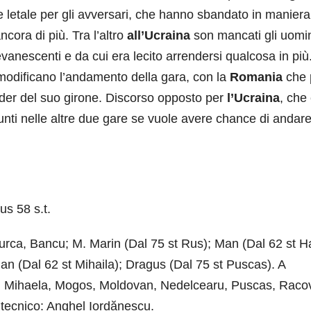
e letale per gli avversari, che hanno sbandato in maniera
ncora di più. Tra l’altro
all’Ucraina
son mancati gli uomin
vanescenti e da cui era lecito arrendersi qualcosa in più
odificano l’andamento della gara, con la
Romania
che 
sider del suo girone. Discorso opposto per
l’Ucraina
, che
punti nelle altre due gare se vuole avere chance di andar
us 58 s.t.
rca, Bancu; M. Marin (Dal 75 st Rus); Man (Dal 62 st Ha
an (Dal 62 st Mihaila); Dragus (Dal 75 st Puscas). A
gi, Mihaela, Mogos, Moldovan, Nedelcearu, Puscas, Racov
tecnico: Anghel Iordănescu.