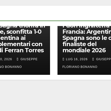
CALCIO
pagna trionfa in
Fuori Inghilterra
e, sconfitta 1-0
Francia: Argenti
gentina ai
Spagna sono le 
lementari con
finaliste del
di Ferran Torres
mondiale 2026
0, 2026
GIUSEPPE
LUG 16, 2026
GIUSEP
ANO BONANNO
FLORIANO BONANNO