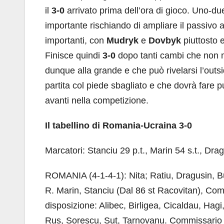
il
3-0
arrivato prima dell’ora di gioco. Uno-du
importante rischiando di ampliare il passivo a
importanti, con
Mudryk
e
Dovbyk
piuttosto e
Finisce quindi
3-0
dopo tanti cambi che non m
dunque alla grande e che può rivelarsi l’out
partita col piede sbagliato e che dovrà fare 
avanti nella competizione.
Il tabellino di Romania-Ucraina 3-0
Marcatori: Stanciu 29 p.t., Marin 54 s.t., Drag
ROMANIA (4-1-4-1): Nita; Ratiu, Dragusin, Bu
R. Marin, Stanciu (Dal 86 st Racovitan), Com
disposizione: Alibec, Birligea, Cicaldau, Ha
Rus, Sorescu, Șut, Tarnovanu. Commissario 