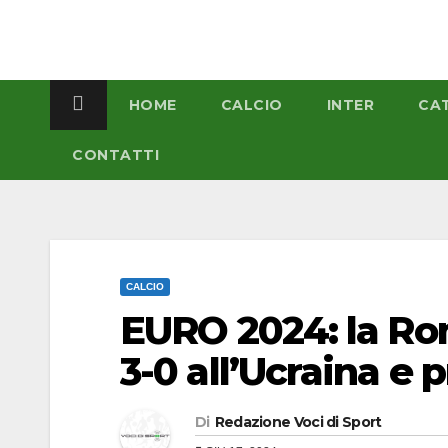
Salta
al
contenuto
HOME
CALCIO
INTER
CA
CONTATTI
CALCIO
EURO 2024: la Rom
3-0 all’Ucraina e 
Di
Redazione Voci di Sport