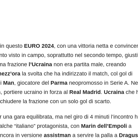
in questo
EURO 2024
, con una vittoria netta e convince
to visto in campo, soprattutto nel secondo tempo, giusti
ima frazione
l’Ucraina
non era partita male, creando
ezz’ora
la svolta che ha indirizzato il match, col gol di
di
Man
, giocatore del
Parma
neopromosso in Serie A. Ne
n
, portiere ucraino in forza al
Real Madrid
.
Ucraina
che 
chiudere la frazione con un solo gol di scarto.
una gara equilibrata, ma nel giro di 4 minuti l’incontro 
alche “italiano” protagonista, con
Marin
dell’Empoli
a
ncora in versione
assistman
a servire la palla a
Dragus