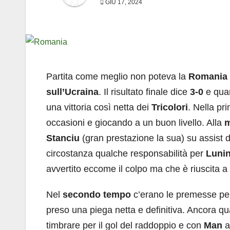
GIU 17, 2024
Partita come meglio non poteva la
Romania
sull’Ucraina
. Il risultato finale dice
3-0
e quan
una vittoria così netta dei
Tricolori
. Nella pr
occasioni e giocando a un buon livello. Alla
m
Stanciu
(gran prestazione la sua) su assist 
circostanza qualche responsabilità per
Luni
avvertito eccome il colpo ma che è riuscita a 
Nel
secondo tempo
c’erano le premesse per 
preso una piega netta e definitiva. Ancora qu
timbrare per il gol del raddoppio e con
Man
a