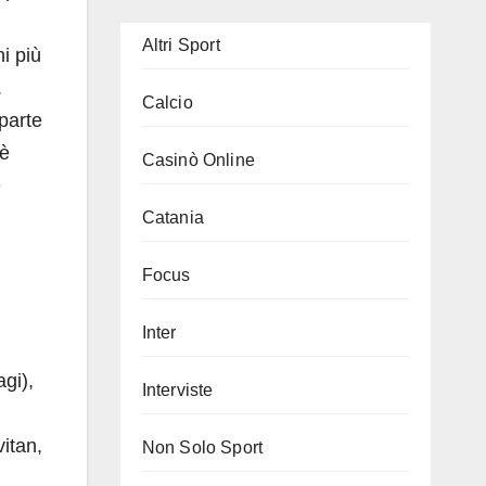
Altri Sport
i più
.
Calcio
parte
 è
Casinò Online
e
Catania
Focus
Inter
gi),
Interviste
itan,
Non Solo Sport