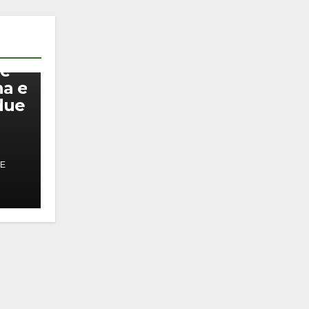
 e
na e
due
PE