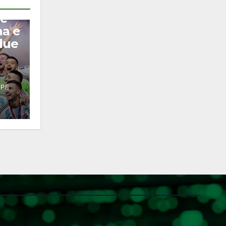
 e
na e
due
PPE