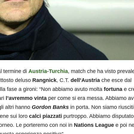
al termine di
Austria-Turchia
, match che ha visto preval
uttosto deluso
Rangnick
, C.T.
dell’Austria
che esce dal
lla fase a gironi: “Non abbiamo avuto molta
fortuna
e cr
ari
l’avremmo
vinta
per come si era messa. Abbiamo avu
li altri hanno
Gordon Banks
in porta. Non siamo riusciti
bene sui loro
calci piazzati
purtroppo. Abbiamo disputato
 torneo. Le porteremo con noi in
Nations
League
e poi ne