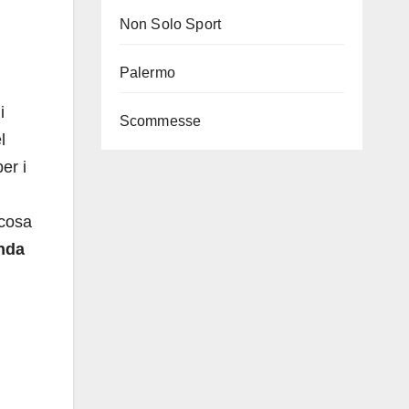
Non Solo Sport
Palermo
i
Scommesse
l
er i
lcosa
anda