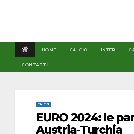
Salta
al
contenuto
HOME
CALCIO
INTER
C
CONTATTI
CALCIO
EURO 2024: le par
Austria-Turchia