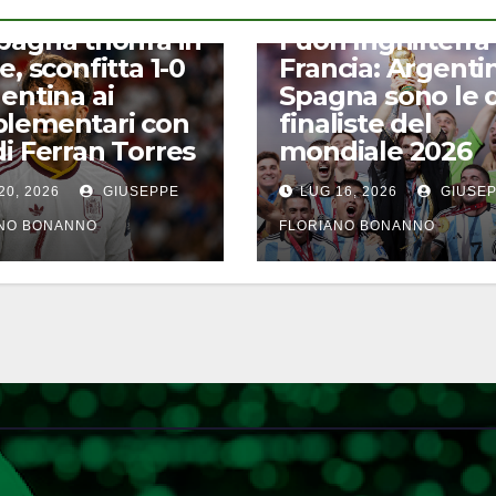
CALCIO
pagna trionfa in
Fuori Inghilterra
e, sconfitta 1-0
Francia: Argenti
gentina ai
Spagna sono le 
lementari con
finaliste del
di Ferran Torres
mondiale 2026
20, 2026
GIUSEPPE
LUG 16, 2026
GIUSE
ANO BONANNO
FLORIANO BONANNO