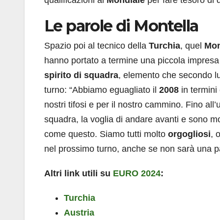
qualificazioni al
Mondiale
per fare tesoro di 
Le parole di Montella
Spazio poi al tecnico della
Turchia
, quel
Mon
hanno portato a termine una piccola impres
spirito di squadra
, elemento che secondo lu
turno: “Abbiamo eguagliato il
2008
in termini 
nostri tifosi e per il nostro cammino. Fino al
squadra, la voglia di andare avanti e sono mo
come questo. Siamo tutti molto
orgogliosi
, 
nel prossimo turno, anche se non sarà una pa
Altri link utili su
EURO 2024
:
Turchia
Austria