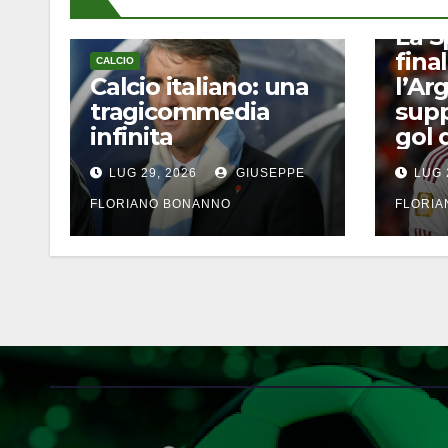
CALCIO
La S
final
CALCIO
Calcio italiano: una
l’Ar
tragicommedia
supp
infinita
gol 
LUG 29, 2026
GIUSEPPE
LUG 
FLORIANO BONANNO
FLORI