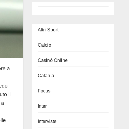
Altri Sport
Calcio
Casinò Online
ere a
Catania
edo
Focus
to il
 a
Inter
lle
Interviste