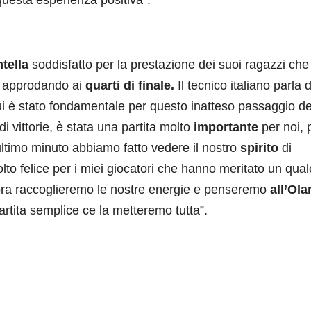
questa esperienza positiva”.
tella
soddisfatto per la prestazione dei suoi ragazzi che
a approdando ai
quarti di finale.
Il tecnico italiano parla d
i è stato fondamentale per questo inatteso passaggio de
di vittorie, è stata una partita molto
importante
per noi, p
l’ultimo minuto abbiamo fatto vedere il nostro
spirito
di
lto felice per i miei giocatori che hanno meritato un qua
ora raccoglieremo le nostre energie e penseremo
all’Ol
rtita semplice ce la metteremo tutta”.