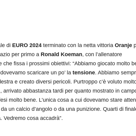
ale di
EURO 2024
terminato con la netta vittoria
Oranje
p
pazio per primo a
Ronald Koeman
, con l’allenatore
e che fissa i prossimi obiettivi: “Abbiamo giocato molto 
ti dovevamo scaricare un po’ la
tensione
. Abbiamo semp
estra e creato diversi pericoli. Purtroppo c’è voluto molt
l
, arrivato abbastanza tardi per quanto mostrato in camp
esi molto bene. L’unica cosa a cui dovevamo stare atten
da un calcio d’angolo o da una punizione. Quarti di fina
a
. Vedremo cosa accadrà”.