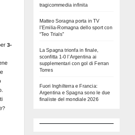
tragicommedia infinita
Matteo Soragna porta in TV
l’Emilia-Romagna dello sport con
“Teo Trials”
er
3-
La Spagna trionfa in finale,
sconfitta 1-0 l’Argentina ai
bene
supplementari con gol di Ferran
Torres
re
o
Fuori Inghilterra e Francia:
o.
Argentina e Spagna sono le due
ti
finaliste del mondiale 2026
le?