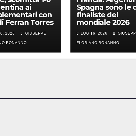
gentina ai
Spagna sono le 
lementari con
finaliste del
di Ferran Torres
mondiale 2026
0, 2026
GIUSEPPE
LUG 16, 2026
GIUSEP
ANO BONANNO
FLORIANO BONANNO