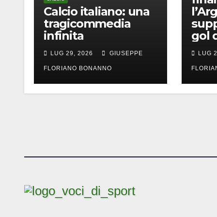
Calcio italiano: una
l’Ar
tragicommedia
supp
infinita
gol 
LUG 29, 2026
GIUSEPPE
LUG 2
FLORIANO BONANNO
FLORI