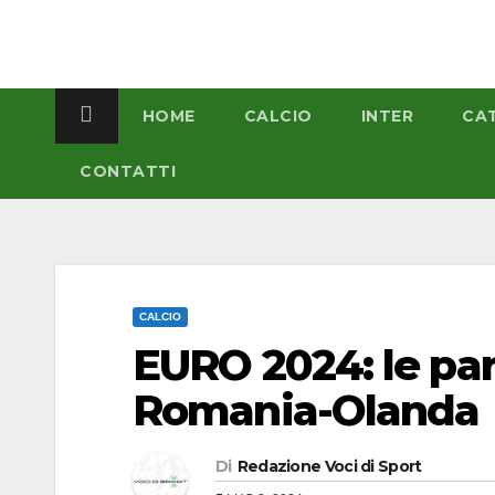
Salta
al
contenuto
HOME
CALCIO
INTER
CA
CONTATTI
CALCIO
EURO 2024: le par
Romania-Olanda
Di
Redazione Voci di Sport