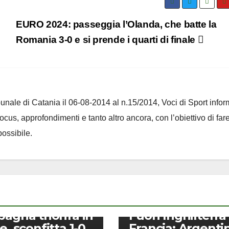
EURO 2024: passeggia l’Olanda, che batte la
Romania 3-0 e si prende i quarti di finale
ribunale di Catania il 06-08-2014 al n.15/2014, Voci di Sport infor
 focus, approfondimenti e tanto altro ancora, con l’obiettivo di far
ossibile.
CALCIO
pagna trionfa in
Fuori Inghilterra
e, sconfitta 1-0
Francia: Argenti