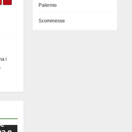
Palermo
Scommesse
ma i
e
 e
na e