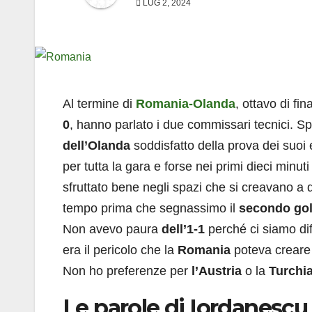
LUG 2, 2024
Al termine di
Romania-Olanda
, ottavo di fin
0
, hanno parlato i due commissari tecnici. S
dell’Olanda
soddisfatto della prova dei suoi 
per tutta la gara e forse nei primi dieci minu
sfruttato bene negli spazi che si creavano a d
tempo prima che segnassimo il
secondo go
Non avevo paura
dell’1-1
perché ci siamo dif
era il pericolo che la
Romania
poteva creare 
Non ho preferenze per
l’Austria
o la
Turchi
Le parole di Iordanescu