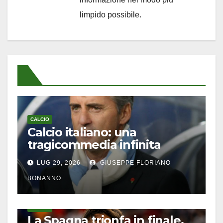
limpido possibile.
CALCIO
Calcio italiano: una
tragicommedia infinita
LUG 29, 2026
GIUSEPPE FLORIANO
BONANNO
CALCIO
La Spagna trionfa in finale,