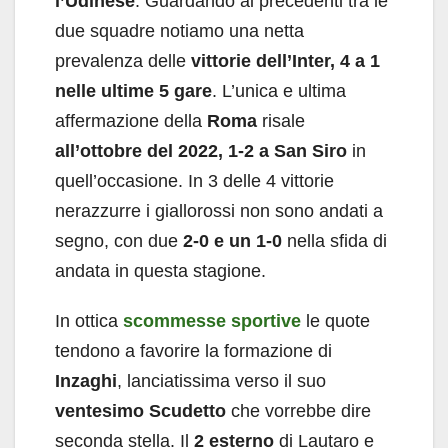
l’Udinese
. Guardando ai precedenti tra le
due squadre notiamo una netta
prevalenza delle
vittorie dell’Inter, 4 a 1
nelle ultime 5 gare
. L’unica e ultima
affermazione della
Roma
risale
all’ottobre del 2022, 1-2 a San Siro
in
quell’occasione. In 3 delle 4 vittorie
nerazzurre i giallorossi non sono andati a
segno, con due
2-0 e un 1-0
nella sfida di
andata in questa stagione.
In ottica
scommesse sportive
le quote
tendono a favorire la formazione di
Inzaghi
, lanciatissima verso il suo
ventesimo Scudetto
che vorrebbe dire
seconda stella. Il
2 esterno
di Lautaro e