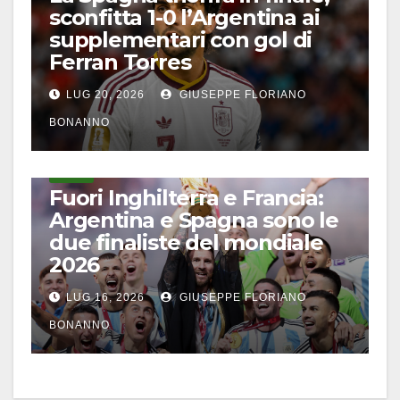
sconfitta 1-0 l’Argentina ai
supplementari con gol di
Ferran Torres
LUG 20, 2026
GIUSEPPE FLORIANO
BONANNO
CALCIO
Fuori Inghilterra e Francia:
Argentina e Spagna sono le
due finaliste del mondiale
2026
LUG 16, 2026
GIUSEPPE FLORIANO
BONANNO