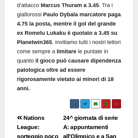
d’attacco
Marcus Thuram a 3.45
. Tra i
giallorossi
Paulo Dybala marcatore paga
4.75 la posta, mentre il gol del grande
ex Romelu Lukaku è quotato a 3.45 su
Planetwin365
. Invitiamo tutti i nostri lettori
come sempre a
limitare
le puntate in
quanto
il gioco può causare dipendenza
patologica oltre ad essere
rigorosamente vietato ai minori di 18
anni.
Navigazione
Nations
24^ giornata di serie
articoli
League:
A: appuntamenti
sorteggio poco
all’Olimpico e a San