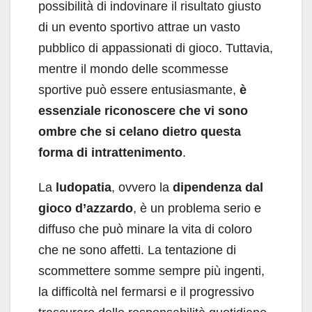
possibilità di indovinare il risultato giusto
di un evento sportivo attrae un vasto
pubblico di appassionati di gioco. Tuttavia,
mentre il mondo delle scommesse
sportive può essere entusiasmante,
è
essenziale riconoscere che vi sono
ombre che si celano dietro questa
forma di intrattenimento
.
La
ludopatia
, ovvero la
dipendenza dal
gioco d’azzardo
, è un problema serio e
diffuso che può minare la vita di coloro
che ne sono affetti. La tentazione di
scommettere somme sempre più ingenti,
la difficoltà nel fermarsi e il progressivo