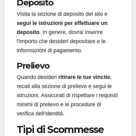
Deposito
Visita la sezione di deposito del sito e
segui le istruzioni per effettuare un
deposito
. In genere, dovrai inserire
l’importo che desideri depositare e le
informazioni di pagamento.
Prelievo
Quando desideri
ritirare le tue vincite
,
recati alla sezione di prelievo e segui le
istruzioni. Assicurati di rispettare i requisiti
minimi di prelievo e le procedure di
verifica dell’identità.
Tipi di Scommesse