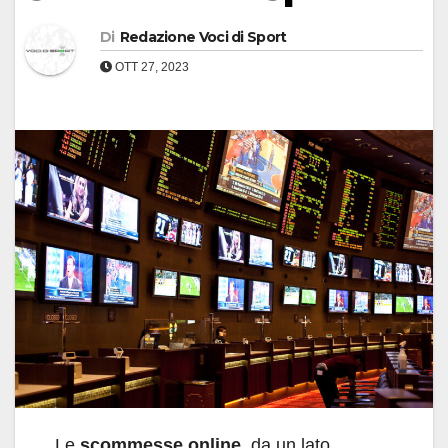
Di
Redazione Voci di Sport
OTT 27, 2023
Le
scommesse online
, da un lato,