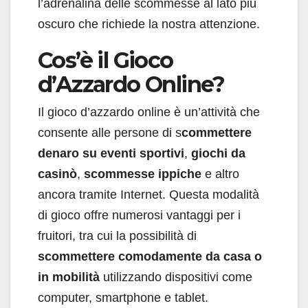
l’adrenalina delle scommesse al lato più
oscuro che richiede la nostra attenzione.
Cos’è il Gioco
d’Azzardo Online?
Il gioco d’azzardo online è un’attività che
consente alle persone di s
commettere
denaro su eventi sportivi
,
giochi da
casinò
,
scommesse ippiche
e altro
ancora tramite Internet. Questa modalità
di gioco offre numerosi vantaggi per i
fruitori, tra cui la possibilità di
scommettere comodamente da casa o
in mobilità
utilizzando dispositivi come
computer, smartphone e tablet.