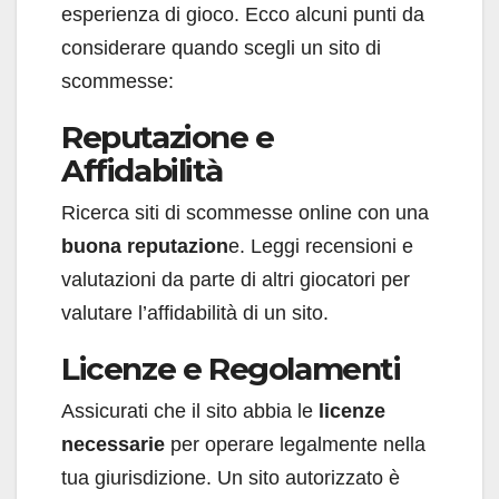
esperienza di gioco. Ecco alcuni punti da
considerare quando scegli un sito di
scommesse:
Reputazione e
Affidabilità
Ricerca siti di scommesse online con una
buona reputazion
e. Leggi recensioni e
valutazioni da parte di altri giocatori per
valutare l’affidabilità di un sito.
Licenze e Regolamenti
Assicurati che il sito abbia le
licenze
necessarie
per operare legalmente nella
tua giurisdizione. Un sito autorizzato è