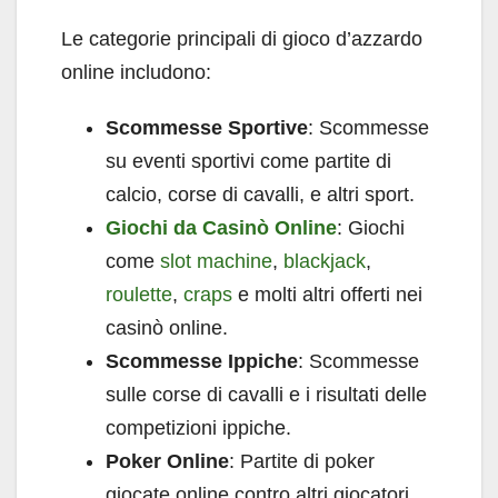
Le categorie principali di gioco d’azzardo
online includono:
Scommesse Sportive
: Scommesse
su eventi sportivi come partite di
calcio, corse di cavalli, e altri sport.
Giochi da Casinò Online
: Giochi
come
slot machine
,
blackjack
,
roulette
,
craps
e molti altri offerti nei
casinò online.
Scommesse Ippiche
: Scommesse
sulle corse di cavalli e i risultati delle
competizioni ippiche.
Poker Online
: Partite di poker
giocate online contro altri giocatori.