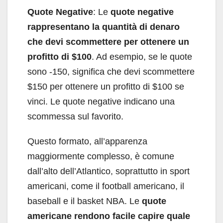
Quote Negative
: Le
quote negative
rappresentano la quantità di denaro
che devi scommettere per ottenere un
profitto di $100
. Ad esempio, se le quote
sono -150, significa che devi scommettere
$150 per ottenere un profitto di $100 se
vinci. Le quote negative indicano una
scommessa sul favorito.
Questo formato, all’apparenza
maggiormente complesso, è comune
dall’alto dell’Atlantico, soprattutto in sport
americani, come il football americano, il
baseball e il basket NBA. Le
quote
americane rendono facile capire quale