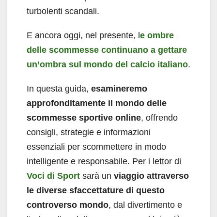
turbolenti scandali.
E ancora oggi, nel presente, l
e ombre
delle scommesse continuano a gettare
un’ombra sul mondo del calcio italiano
.
In questa guida,
esamineremo
approfonditamente il mondo delle
scommesse sportive online
, offrendo
consigli, strategie e informazioni
essenziali per scommettere in modo
intelligente e responsabile. Per i lettor di
Voci di Sport
sarà un
viaggio attraverso
le diverse sfaccettature di questo
controverso mondo
, dal divertimento e