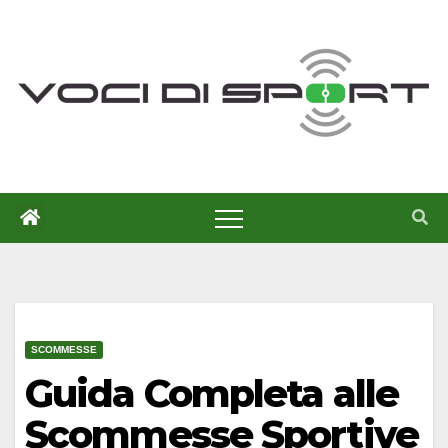
Salta
al
contenuto
SCOMMESSE
Guida Completa alle
Scommesse Sportive