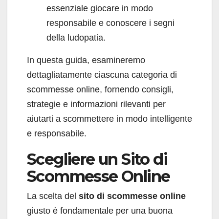
essenziale giocare in modo
responsabile e conoscere i segni
della ludopatia.
In questa guida, esamineremo
dettagliatamente ciascuna categoria di
scommesse online, fornendo consigli,
strategie e informazioni rilevanti per
aiutarti a scommettere in modo intelligente
e responsabile.
Scegliere un Sito di
Scommesse Online
La scelta del
sito di scommesse online
giusto è fondamentale per una buona