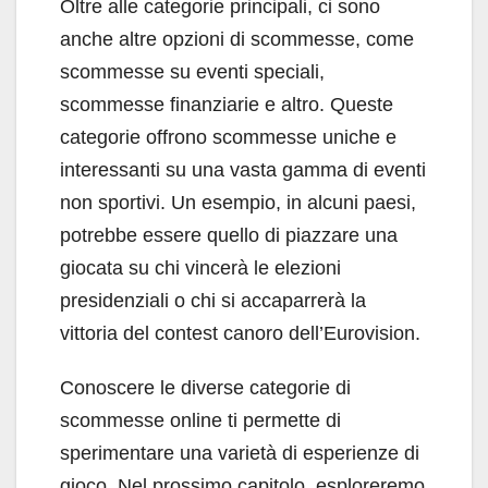
Oltre alle categorie principali, ci sono
anche altre opzioni di scommesse, come
scommesse su eventi speciali,
scommesse finanziarie e altro. Queste
categorie offrono scommesse uniche e
interessanti su una vasta gamma di eventi
non sportivi. Un esempio, in alcuni paesi,
potrebbe essere quello di piazzare una
giocata su chi vincerà le elezioni
presidenziali o chi si accaparrerà la
vittoria del contest canoro dell’Eurovision.
Conoscere le diverse categorie di
scommesse online ti permette di
sperimentare una varietà di esperienze di
gioco. Nel prossimo capitolo, esploreremo