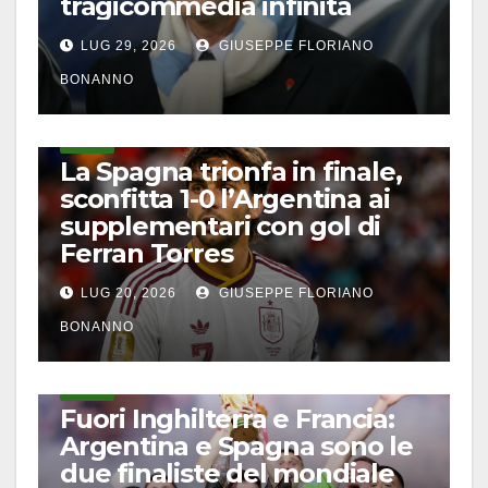
tragicommedia infinita
LUG 29, 2026
GIUSEPPE FLORIANO
BONANNO
CALCIO
La Spagna trionfa in finale,
sconfitta 1-0 l’Argentina ai
supplementari con gol di
Ferran Torres
LUG 20, 2026
GIUSEPPE FLORIANO
BONANNO
CALCIO
Fuori Inghilterra e Francia:
Argentina e Spagna sono le
due finaliste del mondiale