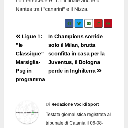
non retrocedere. 1-1 il finale anche di
Nantes tra i ”canarini” e il Nizza.
Navigazione
Ligue 1:
In Champions sorride
articoli
”le
solo il Milan, brutta
Classique”
sconfitta in casa per la
Marsiglia-
Juventus, il Bologna
Psg in
perde in Inghilterra
programma
Di
Redazione Voci di Sport
Testata giornalistica registrata al
tribunale di Catania il 06-08-