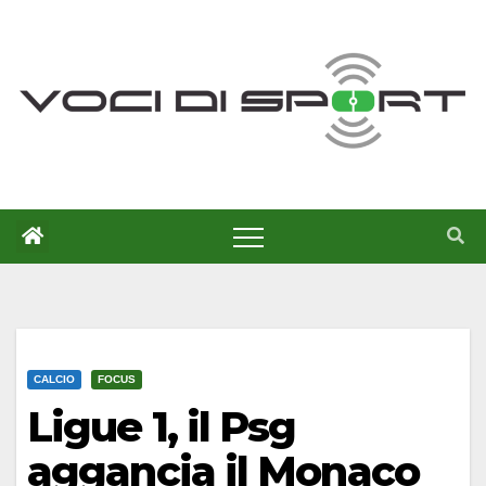
Salta
al
contenuto
CALCIO
FOCUS
Ligue 1, il Psg
aggancia il Monaco