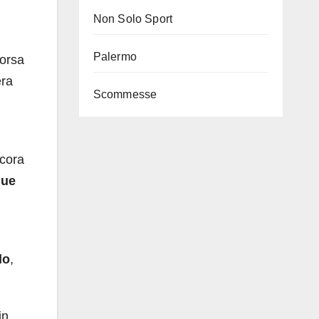
Non Solo Sport
Palermo
corsa
era
Scommesse
ncora
que
do
,
in