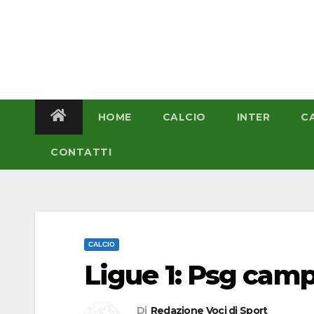
Salta
al
contenuto
HOME
CALCIO
INTER
C
CONTATTI
CALCIO
Ligue 1: Psg camp
Di
Redazione Voci di Sport