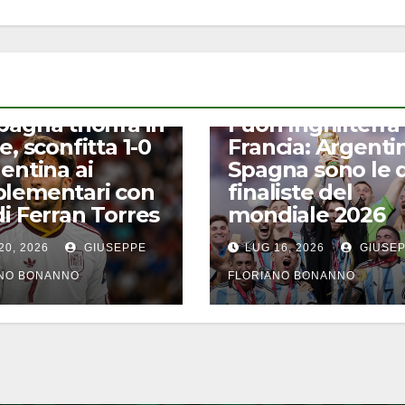
CALCIO
pagna trionfa in
Fuori Inghilterra
e, sconfitta 1-0
Francia: Argenti
gentina ai
Spagna sono le 
lementari con
finaliste del
di Ferran Torres
mondiale 2026
20, 2026
GIUSEPPE
LUG 16, 2026
GIUSE
ANO BONANNO
FLORIANO BONANNO