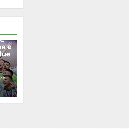
 e
na e
due
PPE