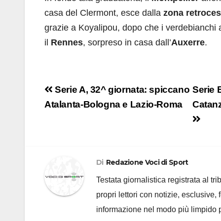
casa del Clermont, esce dalla
zona retroce
grazie a Koyalipou, dopo che i verdebianch
il
Rennes
, sorpreso in casa dall’
Auxerre
.
Navigazione
Serie A, 32^ giornata: spiccano
Serie 
articoli
Atalanta-Bologna e Lazio-Roma
Catanz
Di
Redazione Voci di Sport
Testata giornalistica registrata al t
propri lettori con notizie, esclusive,
informazione nel modo più limpido p