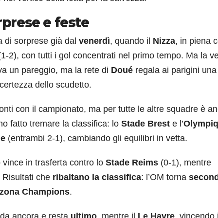
rprese e feste
a di sorprese già dal
venerdì
, quando il
Nizza
, in piena 
1-2), con tutti i gol concentrati nel primo tempo. Ma la v
va un pareggio, ma la rete di
Doué
regala ai parigini una
certezza dello scudetto.
conti con il campionato, ma per tutte le altre squadre è a
 fatto tremare la classifica: lo
Stade Brest
e l’
Olympi
le
(entrambi 2-1), cambiando gli equilibri in vetta.
o
vince in trasferta contro lo
Stade Reims
(0-1), mentre
 Risultati che
ribaltano la classifica
: l’OM torna
secon
zona Champions
.
da ancora e resta
ultimo
, mentre il
Le Havre
, vincendo 