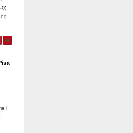
-0)
che
Pisa
ma i
e