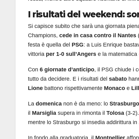
I risultati del weekend: so
Si capisce subito che sarà una giornata pien
Champions,
cede in casa contro il Nantes
(
festa è quella del
PSG
: a Luis Enrique basta
vittoria
per 1-0 sull’Angers
e la matematica 
Con
6 giornate d’anticipo
, il PSG chiude i 
tutto da decidere. E i risultati del
sabato
hanno
Lione
battono rispettivamente
Monaco
e
Lil
La
domenica
non è da meno: lo
Strasburg
il
Marsiglia
supera in rimonta il
Tolosa
(3-2).
mentre lo Strasburgo si insedia addirittura in
In fondo alla graduatoria, il
Montpellier
affon