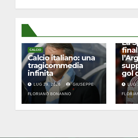
CALCIO
La S
final
CALCIO
Calcio italiano: una
l’Ar
tragicommedia
supp
infinita
gol 
LUG 29, 2026
GIUSEPPE
LUG 
FLORIANO BONANNO
FLORI