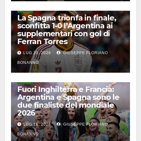
CALCIO
La Spagna trionfa in finale,
sconfitta 1-0 l’Argentina ai
supplementari con gol di
Ferran Torres
LUG 20, 2026
GIUSEPPE FLORIANO
BONANNO
CALCIO
Fuori Inghilterra e Francia:
Argentina e Spagna sono le
due finaliste del mondiale
2026
LUG 16, 2026
GIUSEPPE FLORIANO
BONANNO