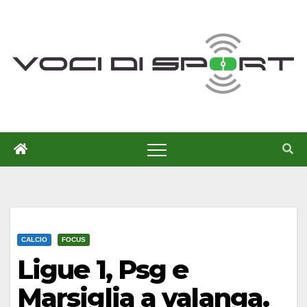
Salta
al
contenuto
CALCIO
FOCUS
Ligue 1, Psg e
Marsiglia a valanga.