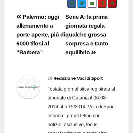
Navigazione
Palermo: oggi
Serie A: la prima
articoli
allenamento a
giornata regala
porte aperte, piú di
qualche grossa
6000 tifosi al
sorpresa e tanto
“Barbera”
equilibrio
Di
Redazione Voci di Sport
Testata giornalistica registrata al
tribunale di Catania il 06-08-
2014 al n.15/2014, Voci di Sport
informa i propri lettori con
notizie, esclusive, focus,