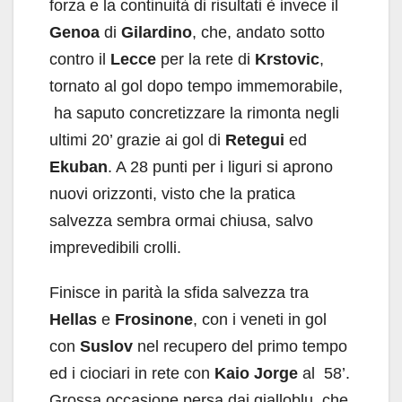
forza e la continuità di risultati è invece il
Genoa
di
Gilardino
, che, andato sotto
contro il
Lecce
per la rete di
Krstovic
,
tornato al gol dopo tempo immemorabile,
ha saputo concretizzare la rimonta negli
ultimi 20’ grazie ai gol di
Retegui
ed
Ekuban
. A 28 punti per i liguri si aprono
nuovi orizzonti, visto che la pratica
salvezza sembra ormai chiusa, salvo
imprevedibili crolli.
Finisce in parità la sfida salvezza tra
Hellas
e
Frosinone
, con i veneti in gol
con
Suslov
nel recupero del primo tempo
ed i ciociari in rete con
Kaio Jorge
al 58’.
Grossa occasione persa dai gialloblu, che