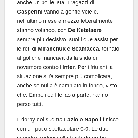
anche un po’ iellata. I ragazzi di
Gasperini
vanno a gonfie vele e,
nell’ultimo mese e mezzo letteralmente
stanno volando, con
De Ketelaere
sempre più decisivo, suoi i due assist per
le reti di
Miranchuk
e
Scamacca
, tornato
al gol che mancava dalla sfida di
novembre contro l’
Inter
. Per i friulani la
situazione si fa sempre più complicata,
anche se nulla è cambiato in fondo, visto
che, Empoli ed Hellas a parte, hanno
perso tutti.
Il derby del sud tra
Lazio
e
Napoli
finisce
con un poco spettacolare 0-0. Le due
squadre, reduci dalla trasferta araba,