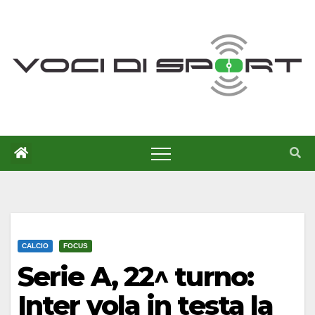
Salta
al
contenuto
CALCIO
FOCUS
Serie A, 22^ turno:
Inter vola in testa la