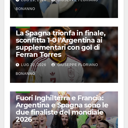
BONANNO
CALCIO
La Spagna trionfa in finale,
sconfitta 1-0 l’Argentina ai
supplementari con gol di
Ferran Torres
LUG 20, 2026
GIUSEPPE FLORIANO
BONANNO
CALCIO
Fuori Inghilterra e Francia:
Argentina e Spagna sono le
due finaliste del mondiale
2026