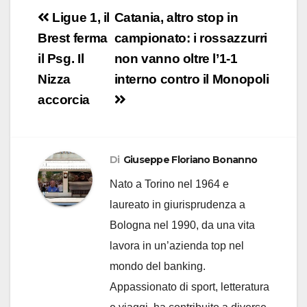
Navigazione
Ligue 1, il
Catania, altro stop in
articoli
Brest ferma
campionato: i rossazzurri
il Psg. Il
non vanno oltre l’1-1
Nizza
interno contro il Monopoli
accorcia
Di
Giuseppe Floriano Bonanno
Nato a Torino nel 1964 e
laureato in giurisprudenza a
Bologna nel 1990, da una vita
lavora in un’azienda top nel
mondo del banking.
Appassionato di sport, letteratura