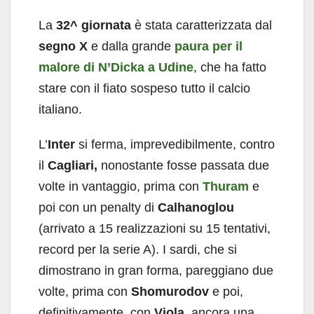
La
32^ giornata
è stata caratterizzata dal
segno X
e dalla grande
paura per il
malore di N’Dicka a Udine
, che ha fatto
stare con il fiato sospeso tutto il calcio
italiano.
L’
Inter
si ferma, imprevedibilmente, contro
il
Cagliari,
nonostante fosse passata due
volte in vantaggio, prima con
Thuram
e
poi con un penalty di
Calhanoglou
(arrivato a 15 realizzazioni su 15 tentativi,
record per la serie A). I sardi, che si
dimostrano in gran forma, pareggiano due
volte, prima con
Shomurodov
e poi,
definitivamente, con
Viola
, ancora una