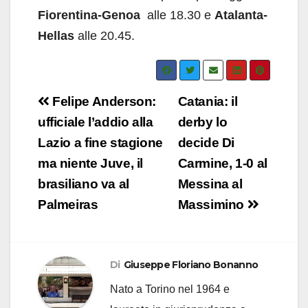
Fiorentina-Genoa
alle 18.30 e
Atalanta-
Hellas
alle 20.45.
Navigazione
Felipe Anderson:
Catania: il
articoli
ufficiale l’addio alla
derby lo
Lazio a fine stagione
decide Di
ma niente Juve, il
Carmine, 1-0 al
brasiliano va al
Messina al
Palmeiras
Massimino
Di
Giuseppe Floriano Bonanno
Nato a Torino nel 1964 e