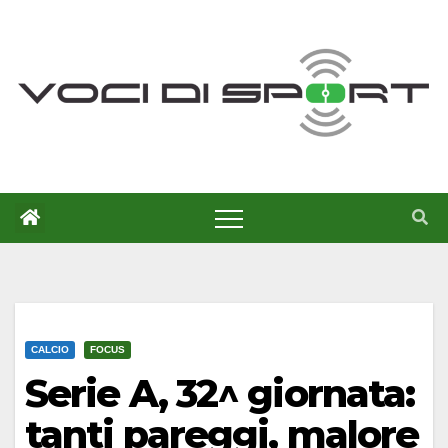
Salta
al
contenuto
CALCIO
FOCUS
Serie A, 32^ giornata:
tanti pareggi, malore