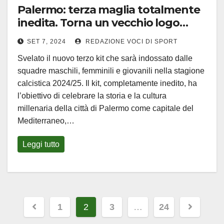
Palermo: terza maglia totalmente
inedita. Torna un vecchio logo…
SET 7, 2024
REDAZIONE VOCI DI SPORT
Svelato il nuovo terzo kit che sarà indossato dalle
squadre maschili, femminili e giovanili nella stagione
calcistica 2024/25. Il kit, completamente inedito, ha
l’obiettivo di celebrare la storia e la cultura
millenaria della città di Palermo come capitale del
Mediterraneo,…
Leggi tutto
Paginazione
1
2
3
…
24
degli