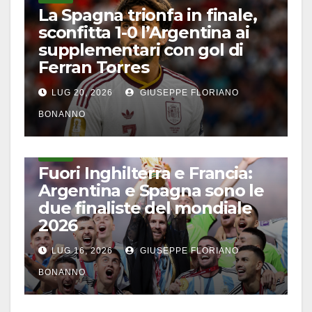
La Spagna trionfa in finale,
sconfitta 1-0 l’Argentina ai
supplementari con gol di
Ferran Torres
LUG 20, 2026
GIUSEPPE FLORIANO
BONANNO
CALCIO
Fuori Inghilterra e Francia:
Argentina e Spagna sono le
due finaliste del mondiale
2026
LUG 16, 2026
GIUSEPPE FLORIANO
BONANNO