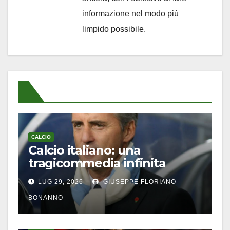
informazione nel modo più
limpido possibile.
CALCIO
Calcio italiano: una
tragicommedia infinita
LUG 29, 2026
GIUSEPPE FLORIANO
BONANNO
CALCIO