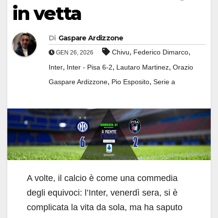
in vetta
Di
Gaspare Ardizzone
,
,
Chivu
Federico Dimarco
GEN 26, 2026
,
,
,
Inter
Inter - Pisa 6-2
Lautaro Martinez
Orazio
,
,
Gaspare Ardizzone
Pio Esposito
Serie a
A volte, il calcio è come una commedia
degli equivoci: l’Inter, venerdì sera, si è
complicata la vita da sola, ma ha saputo