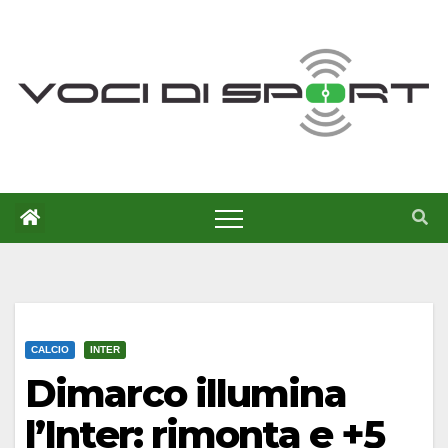
Salta
al
contenuto
CALCIO
INTER
Dimarco illumina
l’Inter: rimonta e +5