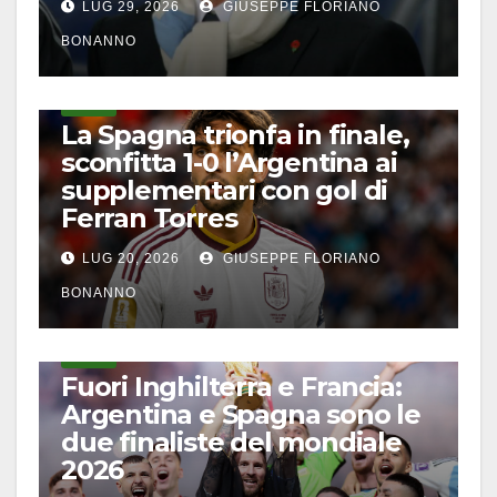
LUG 29, 2026
GIUSEPPE FLORIANO
BONANNO
CALCIO
La Spagna trionfa in finale,
sconfitta 1-0 l’Argentina ai
supplementari con gol di
Ferran Torres
LUG 20, 2026
GIUSEPPE FLORIANO
BONANNO
CALCIO
Fuori Inghilterra e Francia:
Argentina e Spagna sono le
due finaliste del mondiale
2026