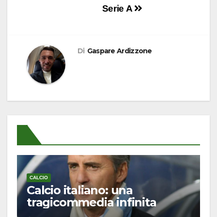
Serie A
Di
Gaspare Ardizzone
CALCIO
Calcio italiano: una
tragicommedia infinita