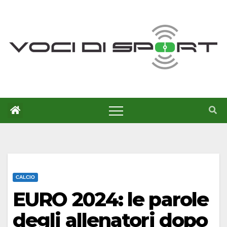
Salta
al
contenuto
CALCIO
EURO 2024: le parole
degli allenatori dopo