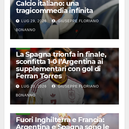
Calcio italiano: una
tragicommedia infinita
LUG 29, 2026
GIUSEPPE FLORIANO
BONANNO
CALCIO
La Spagna trionfa in finale,
sconfitta 1-0 l’Argentina ai
supplementari con gol di
Ferran Torres
LUG 20, 2026
GIUSEPPE FLORIANO
BONANNO
CALCIO
Fuori Inghilterra e Francia:
Argentina e Spagna sono le