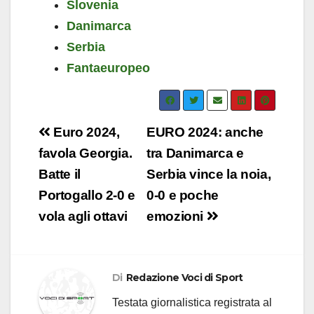
Slovenia
Danimarca
Serbia
Fantaeuropeo
Navigazione
Euro 2024,
EURO 2024: anche
articoli
favola Georgia.
tra Danimarca e
Batte il
Serbia vince la noia,
Portogallo 2-0 e
0-0 e poche
vola agli ottavi
emozioni
Di
Redazione Voci di Sport
Testata giornalistica registrata al