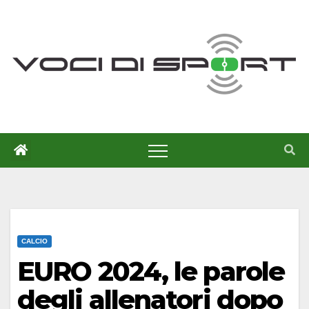
Salta
al
contenuto
CALCIO
EURO 2024, le parole
degli allenatori dopo