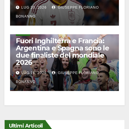
LUG 20, 2026
GIUSEPPE FLORIANO
BONANNO
CALCIO
Fuori Inghilterra e Francia:
Argentina e Spagna sono le
due finaliste del mondiale
2026
LUG 16, 2026
GIUSEPPE FLORIANO
BONANNO
Ultimi Articoli