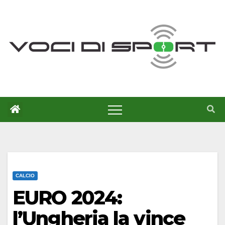
Salta
al
contenuto
CALCIO
EURO 2024:
l’Ungheria la vince