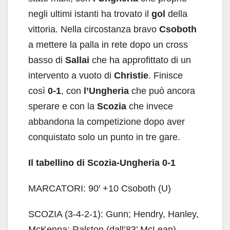
negli ultimi istanti ha trovato il
gol
della
vittoria. Nella circostanza bravo
Csoboth
a mettere la palla in rete dopo un cross
basso di
Sallai
che ha approfittato di un
intervento a vuoto di
Christie
. Finisce
così
0-1
, con
l’Ungheria
che può ancora
sperare e con la
Scozia
che invece
abbandona la competizione dopo aver
conquistato solo un punto in tre gare.
Il tabellino di Scozia-Ungheria 0-1
MARCATORI: 90′ +10 Csoboth (U)
SCOZIA (3-4-2-1): Gunn; Hendry, Hanley,
McKenna; Ralston (dall’83’ McLean),