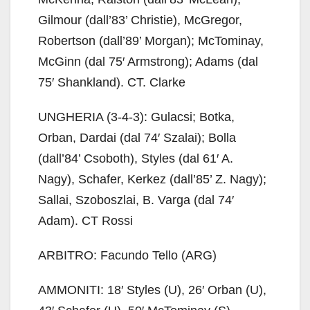
Gilmour (dall’83’ Christie), McGregor,
Robertson (dall’89’ Morgan); McTominay,
McGinn (dal 75′ Armstrong); Adams (dal
75′ Shankland). CT. Clarke
UNGHERIA (3-4-3): Gulacsi; Botka,
Orban, Dardai (dal 74′ Szalai); Bolla
(dall’84’ Csoboth), Styles (dal 61′ A.
Nagy), Schafer, Kerkez (dall’85’ Z. Nagy);
Sallai, Szoboszlai, B. Varga (dal 74′
Adam). CT Rossi
ARBITRO: Facundo Tello (ARG)
AMMONITI: 18′ Styles (U), 26′ Orban (U),