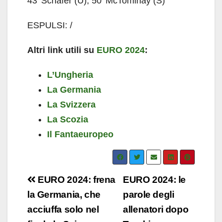
43′ Schafer (U), 50′ McTominay (S)
ESPULSI: /
Altri link utili su
EURO 2024
:
L’Ungheria
La Germania
La Svizzera
La Scozia
Il Fantaeuropeo
Navigazione
EURO 2024: frena
EURO 2024: le
articoli
la Germania, che
parole degli
acciuffa solo nel
allenatori dopo