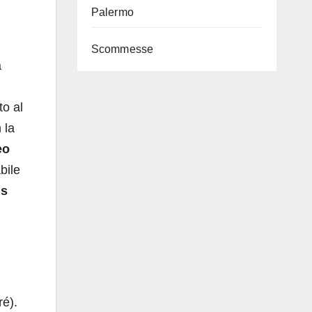
Palermo
Scommesse
a
to al
 la
eo
bile
ns
ré).