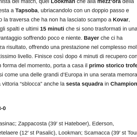
nista del match, quel
Lookman
che alla
mezz’ora
della
testa a
Tapsoba
, ubriacandolo con un doppio passo e
to la traversa che ha non ha lasciato scampo a
Kovar
,
gli spalti e ultimi
15
minuti
che si sono trasformati in un
vantaggio soffrendo poco e niente.
Bayer
che ci ha
a risultato, offrendo una prestazione nel complesso mol
ltissimo livello. Finisce così dopo 4 minuti di recupero con
 forma del momento, porta a casa il
primo storico trof
si come una delle grandi d’Europa in una serata memora
a vittoria “sblocca” anche la
sesta
squadra
in
Champio
3-0
lasinac; Zappacosta (39′ st Hateboer), Ederson,
telaere (12′ st Pasalic), Lookman; Scamacca (39′ st Tou