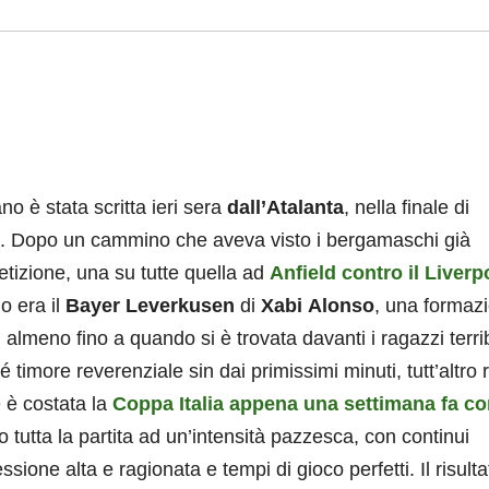
no è stata scritta ieri sera
dall’Atalanta
, nella finale di
. Dopo un cammino che aveva visto i bergamaschi già
etizione, una su tutte quella ad
Anfield contro il Liverp
io era il
Bayer
Leverkusen
di
Xabi
Alonso
, una formaz
, almeno fino a quando si è trovata davanti i ragazzi terrib
imore reverenziale sin dai primissimi minuti, tutt’altro 
e è costata la
Coppa Italia appena una settimana fa co
tutta la partita ad un’intensità pazzesca, con continui
ssione alta e ragionata e tempi di gioco perfetti. Il risult