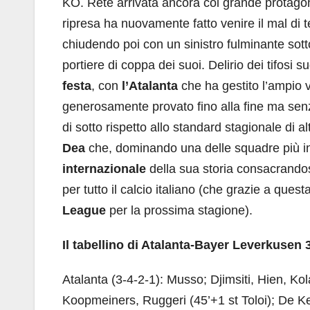
KO. Rete arrivata ancora col grande protago
ripresa ha nuovamente fatto venire il mal di 
chiudendo poi con un sinistro fulminante sot
portiere di coppa dei suoi. Delirio dei tifosi su
festa
, con
l’Atalanta
che ha gestito l’ampio 
generosamente provato fino alla fine ma senz
di sotto rispetto allo standard stagionale di a
Dea
che, dominando una delle squadre più in
internazionale
della sua storia consacrando
per tutto il calcio italiano (che grazie a quest
League
per la prossima stagione).
Il tabellino di Atalanta-Bayer Leverkusen 
Atalanta (3-4-2-1): Musso; Djimsiti, Hien, Ko
Koopmeiners, Ruggeri (45’+1 st Toloi); De Ke