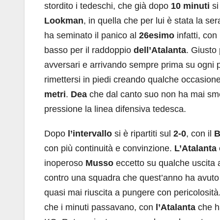
stordito i tedeschi, che già dopo
10 minuti
si
Lookman
, in quella che per lui è stata la s
ha seminato il panico al
26esimo
infatti, co
basso per il raddoppio
dell’Atalanta
. Giusto
avversari e arrivando sempre prima su ogni p
rimettersi in piedi creando qualche occasion
metri
.
Dea
che dal canto suo non ha mai sme
pressione la linea difensiva tedesca.
Dopo
l’intervallo
si è ripartiti sul
2-0
, con il
B
con più continuità e convinzione.
L’Atalanta
inoperoso
Musso
eccetto su qualche uscita a
contro una squadra che quest’anno ha avuto 
quasi mai riuscita a pungere con pericolosità
che i minuti passavano, con
l’Atalanta
che ha