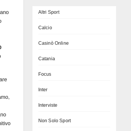
iano
Altri Sport
o
Calcio
Casinò Online
0
o
Catania
Focus
are
Inter
iamo,
Interviste
ano
Non Solo Sport
itivo