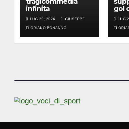
tragicommedia
supp
infinita
gol 
LUG 29, 2026
GIUSEPPE
LUG 2
FLORIANO BONANNO
FLORI