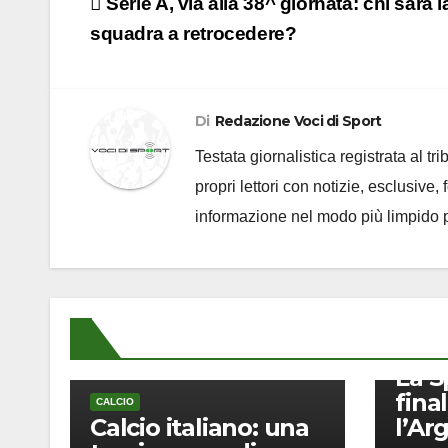
Navigazione
Serie A, via alla 38^ giornata: chi sarà l
articoli
squadra a retrocedere?
Di
Redazione Voci di Sport
Testata giornalistica registrata al t
propri lettori con notizie, esclusive,
informazione nel modo più limpido p
CALCIO
La S
final
CALCIO
Calcio italiano: una
l’Ar