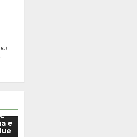
ma i
e
 e
na e
due