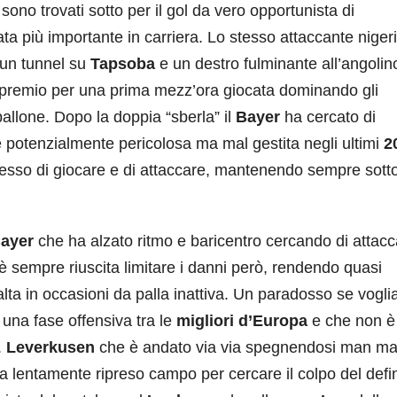
 sono trovati sotto per il gol da vero opportunista di
erata più importante in carriera. Lo stesso attaccante niger
n un tunnel su
Tapsoba
e un destro fulminante all’angolin
 premio per una prima mezz’ora giocata dominando gli
allone. Dopo la doppia “sberla” il
Bayer
ha cercato di
e potenzialmente pericolosa ma mal gestita negli ultimi
2
sso di giocare e di attaccare, mantenendo sempre sott
ayer
che ha alzato ritmo e baricentro cercando di attacc
è sempre riuscita limitare i danni però, rendendo quasi
lta in occasioni da palla inattiva. Un paradosso se vogl
una fase offensiva tra le
migliori
d’Europa
e che non è
.
Leverkusen
che è andato via via spegnendosi man m
 lentamente ripreso campo per cercare il colpo del defin