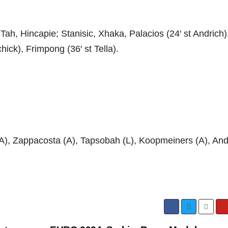
ah, Hincapie; Stanisic, Xhaka, Palacios (24′ st Andrich)
chick), Frimpong (36′ st Tella).
(A), Zappacosta (A), Tapsobah (L), Koopmeiners (A), And