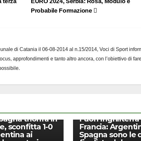
a terza
EURO 2024, Serbia: Rosa, Modulo e
Probabile Formazione
ribunale di Catania il 06-08-2014 al n.15/2014, Voci di Sport infor
 focus, approfondimenti e tanto altro ancora, con l’obiettivo di far
ossibile.
CALCIO
pagna trionfa in
Fuori Inghilterra
e, sconfitta 1-0
Francia: Argenti
gentina ai
Spagna sono le 