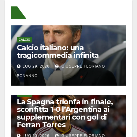
CALCIO
Calcio italiano: una
tragicommedia infinita
LUG 29, 2026
GIUSEPPE FLORIANO
BONANNO
CALCIO
La Spagna trionfa in finale,
sconfitta 1-0 l’Argentina ai
supplementari con gol di
Ferran Torres
LUG 20, 2026
GIUSEPPE FLORIANO