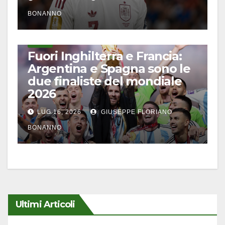
BONANNO
CALCIO
Fuori Inghilterra e Francia:
Argentina e Spagna sono le
due finaliste del mondiale
2026
LUG 16, 2026
GIUSEPPE FLORIANO
BONANNO
Ultimi Articoli