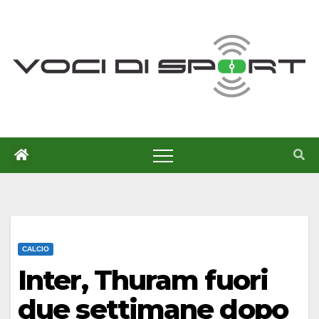
Salta
al
contenuto
CALCIO
Inter, Thuram fuori
due settimane dopo