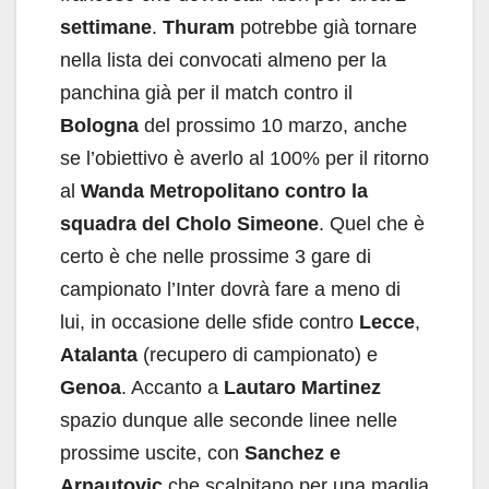
settimane
.
Thuram
potrebbe già tornare
nella lista dei convocati almeno per la
panchina già per il match contro il
Bologna
del prossimo 10 marzo, anche
se l’obiettivo è averlo al 100% per il ritorno
al
Wanda Metropolitano contro la
squadra del Cholo Simeone
. Quel che è
certo è che nelle prossime 3 gare di
campionato l’Inter dovrà fare a meno di
lui, in occasione delle sfide contro
Lecce
,
Atalanta
(recupero di campionato) e
Genoa
. Accanto a
Lautaro Martinez
spazio dunque alle seconde linee nelle
prossime uscite, con
Sanchez e
Arnautovic
che scalpitano per una maglia