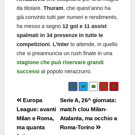
da titolare.
Thuram
, che quest’anno ha
già convinto tutti per numeri e rendimento,
ha messo a segno
12 gol e 11 assist
spalmati in 34 presenze in tutte le
competizioni
.
L’Inter
lo attende, in quello
che si preannuncia un rush finale in una
stagione che può riservare grandi
successi
al popolo nerazzurro.
Navigazione
Europa
Serie A, 26^ giornata:
articoli
League: avanti
match clou Milan-
Milan e Roma,
Atalanta, ma occhio a
ma quanta
Roma-Torino