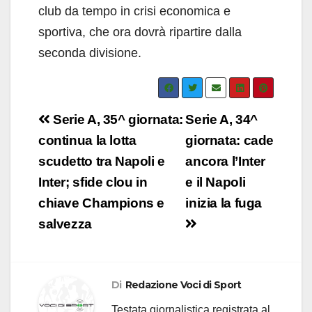
club da tempo in crisi economica e
sportiva, che ora dovrà ripartire dalla
seconda divisione.
Navigazione
Serie A, 35^ giornata:
Serie A, 34^
articoli
continua la lotta
giornata: cade
scudetto tra Napoli e
ancora l’Inter
Inter; sfide clou in
e il Napoli
chiave Champions e
inizia la fuga
salvezza
Di
Redazione Voci di Sport
Testata giornalistica registrata al