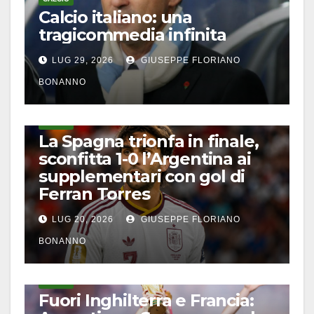
Calcio italiano: una
tragicommedia infinita
LUG 29, 2026
GIUSEPPE FLORIANO
BONANNO
CALCIO
La Spagna trionfa in finale,
sconfitta 1-0 l’Argentina ai
supplementari con gol di
Ferran Torres
LUG 20, 2026
GIUSEPPE FLORIANO
BONANNO
CALCIO
Fuori Inghilterra e Francia: