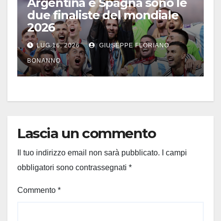
Argentina e Spagna sono le
due finaliste del mondiale
2026
LUG 16, 2026
GIUSEPPE FLORIANO
BONANNO
Lascia un commento
Il tuo indirizzo email non sarà pubblicato.
I campi
obbligatori sono contrassegnati
*
Commento
*