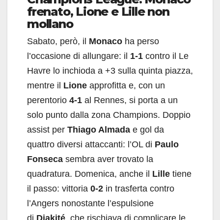
frenato, Lione e Lille non
mollano
Sabato, però, il
Monaco
ha perso
l’occasione di allungare: il
1-1
contro il Le
Havre lo inchioda a +3 sulla quinta piazza,
mentre il
Lione
approfitta e, con un
perentorio
4-1
al Rennes, si porta a un
solo punto dalla zona Champions. Doppio
assist per
Thiago Almada
e gol da
quattro diversi attaccanti: l’OL di
Paulo
Fonseca
sembra aver trovato la
quadratura. Domenica, anche il
Lille
tiene
il passo: vittoria
0-2
in trasferta contro
l’Angers nonostante l’espulsione
di
Diakité
, che rischiava di complicare le