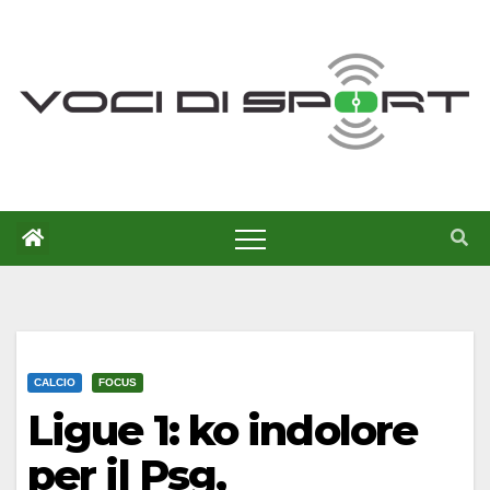
Salta
al
contenuto
CALCIO
FOCUS
Ligue 1: ko indolore
per il Psg,