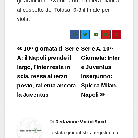
gli arancioblu sventolano bandiera bianca
al cospetto del Tolosa: 0-3 il finale per i
viola.
Navigazione
10^ giornata di Serie
Serie A, 10^
articoli
A: il Napoli prende il
Giornata: Inter
largo, l’Inter resta in
e Juventus
scia, ressa al terzo
Inseguono;
posto, rallenta ancora
Spicca Milan-
la Juventus
Napoli
Di
Redazione Voci di Sport
Testata giornalistica registrata al