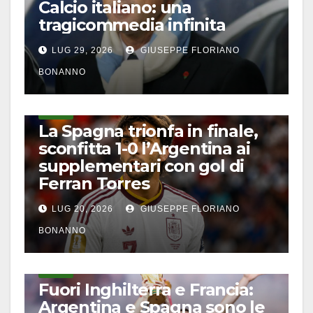
Calcio italiano: una
tragicommedia infinita
LUG 29, 2026
GIUSEPPE FLORIANO
BONANNO
CALCIO
La Spagna trionfa in finale,
sconfitta 1-0 l’Argentina ai
supplementari con gol di
Ferran Torres
LUG 20, 2026
GIUSEPPE FLORIANO
BONANNO
CALCIO
Fuori Inghilterra e Francia:
Argentina e Spagna sono le