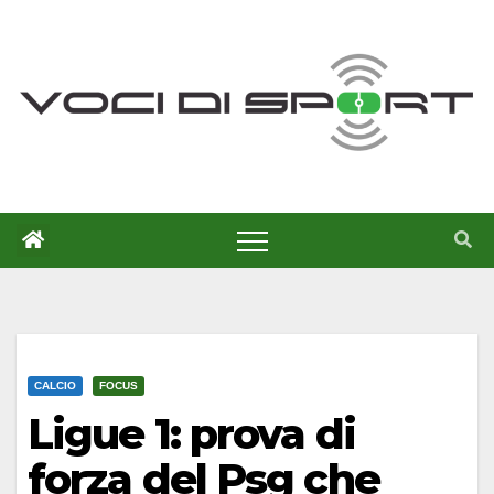
Salta
al
contenuto
CALCIO
FOCUS
Ligue 1: prova di
forza del Psg che