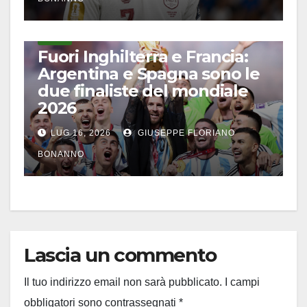
CALCIO
Fuori Inghilterra e Francia:
Argentina e Spagna sono le
due finaliste del mondiale
2026
LUG 16, 2026
GIUSEPPE FLORIANO
BONANNO
Lascia un commento
Il tuo indirizzo email non sarà pubblicato.
I campi
obbligatori sono contrassegnati
*