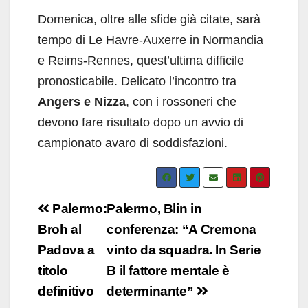
Domenica, oltre alle sfide già citate, sarà
tempo di Le Havre-Auxerre in Normandia
e Reims-Rennes, quest’ultima difficile
pronosticabile. Delicato l’incontro tra
Angers e Nizza
, con i rossoneri che
devono fare risultato dopo un avvio di
campionato avaro di soddisfazioni.
Navigazione
Palermo:
Palermo, Blin in
articoli
Broh al
conferenza: “A Cremona
Padova a
vinto da squadra. In Serie
titolo
B il fattore mentale è
definitivo
determinante”