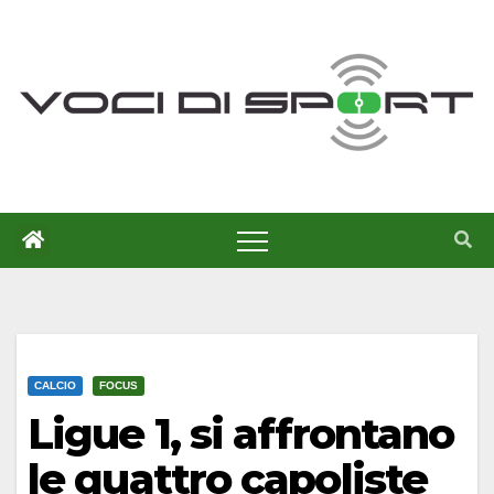
Salta
al
contenuto
CALCIO
FOCUS
Ligue 1, si affrontano
le quattro capoliste