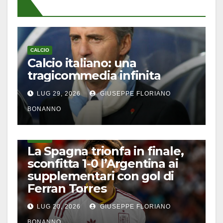
CALCIO
Calcio italiano: una
tragicommedia infinita
LUG 29, 2026
GIUSEPPE FLORIANO
BONANNO
CALCIO
La Spagna trionfa in finale,
sconfitta 1-0 l’Argentina ai
supplementari con gol di
Ferran Torres
LUG 20, 2026
GIUSEPPE FLORIANO
BONANNO