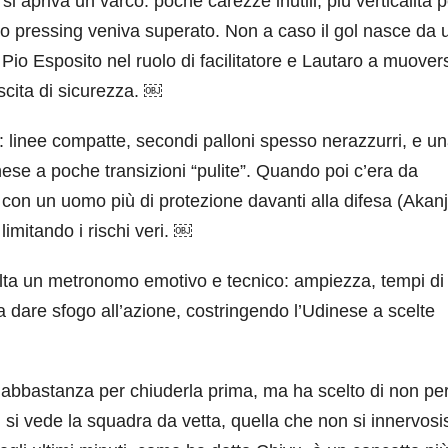
i apriva un varco: poche carezze inutili, più verticalità p
imo pressing veniva superato. Non a caso il gol nasce da 
io Esposito nel ruolo di facilitatore e Lautaro a muovers
scita di sicurezza. ￼
ze: linee compatte, secondi palloni spesso nerazzurri, e u
ese a poche transizioni “pulite”. Quando poi c’era da
e con un uomo più di protezione davanti alla difesa (Akanj
, limitando i rischi veri. ￼
olta un metronomo emotivo e tecnico: ampiezza, tempi di
a dare sfogo all’azione, costringendo l’Udinese a scelte
to abbastanza per chiuderla prima, ma ha scelto di non pe
i si vede la squadra da vetta, quella che non si innervosi