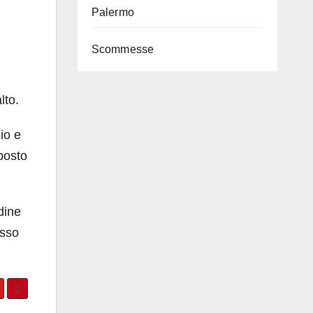
ù
Palermo
Scommesse
lto.
io e
posto
dine
esso