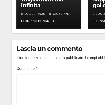
infinita
gol 
LUG 29, 2026
GIUSEPPE
LUG 2
FLORIANO BONANNO
FLORI
Lascia un commento
Il tuo indirizzo email non sarà pubblicato.
I campi obb
Commento
*