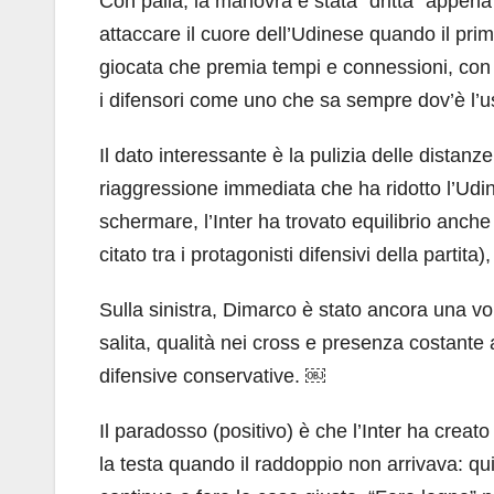
Con palla, la manovra è stata “dritta” appena s
attaccare il cuore dell’Udinese quando il pr
giocata che premia tempi e connessioni, con P
i difensori come uno che sa sempre dov’è l’u
Il dato interessante è la pulizia delle distan
riaggressione immediata che ha ridotto l’Udin
schermare, l’Inter ha trovato equilibrio anch
citato tra i protagonisti difensivi della partita)
Sulla sinistra, Dimarco è stato ancora una v
salita, qualità nei cross e presenza costante 
difensive conservative. ￼
Il paradosso (positivo) è che l’Inter ha crea
la testa quando il raddoppio non arrivava: qu