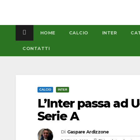
Salta
al
contenuto
HOME
CALCIO
INTER
CA
CONTATTI
CALCIO
INTER
L’Inter passa ad U
Serie A
Di
Gaspare Ardizzone