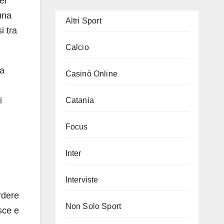
er
una
Altri Sport
i tra
Calcio
na
Casinò Online
i
Catania
Focus
Inter
Interviste
rdere
Non Solo Sport
sce e