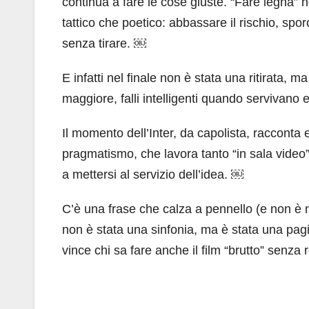
continua a fare le cose giuste. “Fare legna” n
tattico che poetico: abbassare il rischio, sp
senza tirare. ￼
E infatti nel finale non è stata una ritirata,
maggiore, falli intelligenti quando servivano e
Il momento dell’Inter, da capolista, raccont
pragmatismo, che lavora tanto “in sala video
a mettersi al servizio dell’idea. ￼
C’è una frase che calza a pennello (e non è 
non è stata una sinfonia, ma è stata una pag
vince chi sa fare anche il film “brutto” senza ro