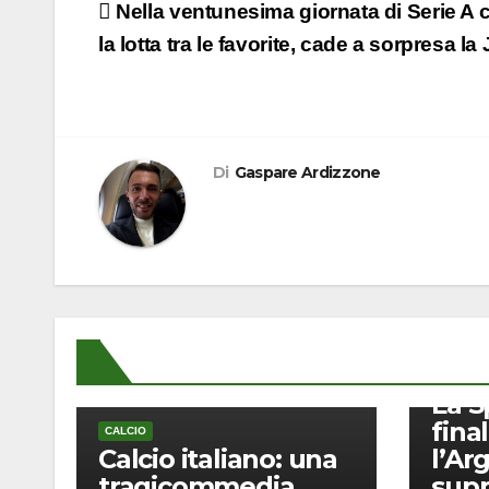
Navigazione
Nella ventunesima giornata di Serie A 
articoli
la lotta tra le favorite, cade a sorpresa l
Di
Gaspare Ardizzone
CALCIO
La S
final
CALCIO
Calcio italiano: una
l’Ar
tragicommedia
supp