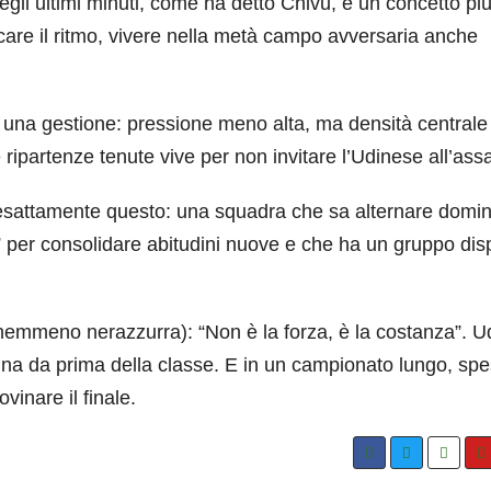
egli ultimi minuti, come ha detto Chivu, è un concetto pi
orcare il ritmo, vivere nella metà campo avversaria anche
 ma una gestione: pressione meno alta, ma densità centrale
 ripartenze tenute vive per non invitare l’Udinese all’assa
a esattamente questo: una squadra che sa alternare domin
” per consolidare abitudini nuove e che ha un gruppo dis
nemmeno nerazzurra): “Non è la forza, è la costanza”. U
ina da prima della classe. E in un campionato lungo, sp
vinare il finale.