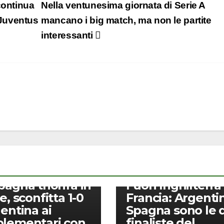
continua
Nella ventunesima giornata di Serie A
a Juventus
mancano i big match, ma non le partite
interessanti
CALCIO
pagna trionfa in
Fuori Inghilterra
e, sconfitta 1-0
Francia: Argenti
gentina ai
Spagna sono le 
lementari con
finaliste del