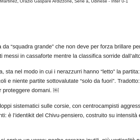
,
,
,
 Martinez
Orazio Gaspare Ardizzone
Serie a
Udinese - Inter 0-1
ia da “squadra grande” che non deve per forza brillare pe
i messi in cassaforte mentre la classifica sorride dall’al
, sta nel modo in cui i nerazzurri hanno “letto” la partita:
li e niente partite sottovalutate “solo da fuori”. Tradotto:
er proteggere domani. ￼
ddoppi sistematici sulle corsie, con centrocampisti aggress
ti: è l’identikit del Chivu-pensiero, costruito su intensità 