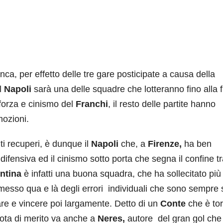
ca, per effetto delle tre gare posticipate a causa della
l
Napoli
sarà una delle squadre che lotteranno fino alla f
 forza e cinismo del
Franchi
, il resto delle partite hanno
mozioni.
ti recuperi, è dunque il
Napoli
che, a
Firenze,
ha ben
ifensiva ed il cinismo sotto porta che segna il confine tr
ntina
è infatti una buona squadra, che ha sollecitato più
messo qua e là degli errori individuali che sono sempre s
re e vincere poi largamente. Detto di un
Conte
che è to
nota di merito va anche a
Neres,
autore del gran gol che