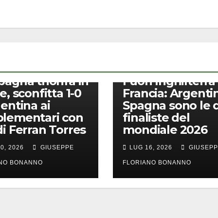
CALCIO
pagna trionfa in
Fuori Inghilterra
e, sconfitta 1-0
Francia: Argenti
gentina ai
Spagna sono le 
lementari con
finaliste del
di Ferran Torres
mondiale 2026
0, 2026
GIUSEPPE
LUG 16, 2026
GIUSEP
ANO BONANNO
FLORIANO BONANNO