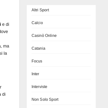
Altri Sport
Calcio
i
e di
 dove
Casinò Online
a, ma
Catania
i la
Focus
Inter
r
Interviste
a di
Non Solo Sport