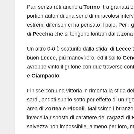
Pari senza reti anche a
Torino
tra granata 
portieri autori di una serie di miracolosi inter
estremi difensori ci ha pensato il palo. Per i 
di
Pecchia
che si tengono lontani dalla zona 
Un altro 0-0 è scaturito dalla sfida di
Lecce
t
buon
Lecce,
più manovriero, ed il solito
Gen
avrebbe vinto il grifone con due traverse con
e
Giampaolo
.
Finisce con una vittoria in rimonta la sfida d
sardi, andati subito sotto per effetto di un rig
area di
Zortea
e
Piccoli
. Malissimo i brianzo
invece la risposta di carattere dei ragazzi di
salvezza non impossibile, almeno per loro, ma