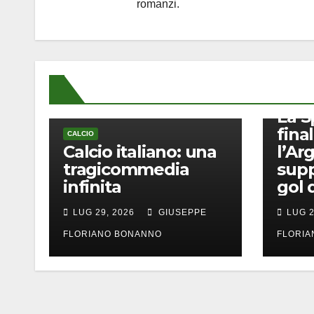
romanzi.
CALCIO
La S
final
CALCIO
Calcio italiano: una
l’Ar
tragicommedia
supp
infinita
gol 
LUG 29, 2026
GIUSEPPE
LUG 2
FLORIANO BONANNO
FLORI