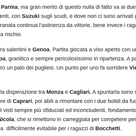
e
Parma
, ma gran merito di questo nulla di fatto va ai due
venti, con
Suzuki
sugli scudi, e dove non ci sono arrivati g
granata continua l’astinenza da vittorie, bene invece i rag
a rischio.
ra salentini e
Genoa
. Partita giocata a viso aperto con u
oa
, granitico e sempre pericolosissimo in ripartenza. A pa
tro un palo dei pugliesi. Un punto per uno fa sorridere
Vi
ella disperazione tra
Monza
e
Cagliari.
A spuntarla sono st
ore di
Caprari
, poi abili a rimontare con i due bolidi da fuo
li visti sempre più sfiduciati ed inconcludenti, fondament
Nicola
, che si rimettono in carreggiata per competere pe
 difficilmente evitabile per i ragazzi di
Bocchetti
.