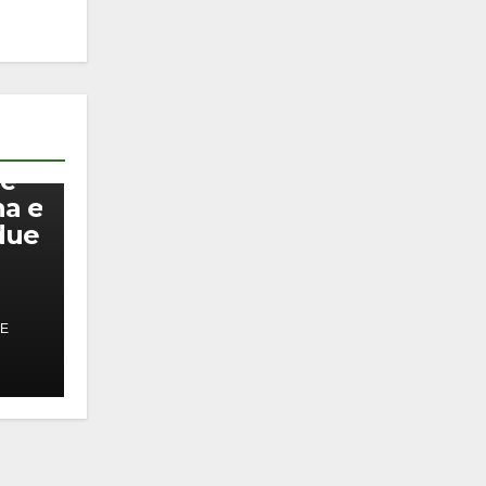
 e
na e
due
PE