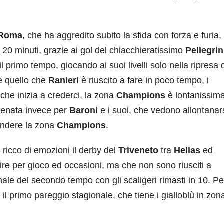
Roma
, che ha aggredito subito la sfida con forza e furia,
 20 minuti, grazie ai gol del chiacchieratissimo
Pellegrin
il primo tempo, giocando ai suoi livelli solo nella ripresa
 quello che
Ranieri
è riuscito a fare in poco tempo, i
che inizia a crederci, la zona
Champions
è lontanissim
frenata invece per
Baroni
e i suoi, che vedono allontanars
fendere la zona
Champions
.
ricco di emozioni il derby del
Triveneto
tra
Hellas
ed
ferire per gioco ed occasioni, ma che non sono riusciti a
nale del secondo tempo con gli scaligeri rimasti in 10. Pe
to il primo pareggio stagionale, che tiene i gialloblù in zon