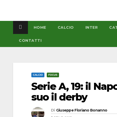
Salta
al
contenuto
HOME
CALCIO
INTER
CA
CONTATTI
CALCIO
FOCUS
Serie A, 19: il Nap
suo il derby
Di
Giuseppe Floriano Bonanno