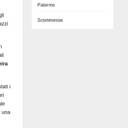
Palermo
li
Scommesse
azzi
n
li
eira
ati i
ri
ale
r una