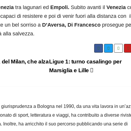
nezia
tra lagunari ed
Empoli.
Subito avanti il
Venezia
c
paci di resistere e poi di venir fuori alla distanza con il
e un bel sorriso a
D’Aversa,
Di Francesco
prosegue per
 alla salvezza.
del Milan, che alza
Ligue 1: turno casalingo per
Marsiglia e Lille
n giurisprudenza a Bologna nel 1990, da una vita lavora in un’a
to di sport, letteratura e viaggi, ha contribuito a diverse rivist
a. Inoltre, ha arricchito il suo percorso pubblicando una serie di