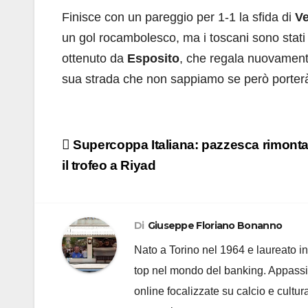
Finisce con un pareggio per 1-1 la sfida di
Ve
un gol rocambolesco, ma i toscani sono stati ca
ottenuto da
Esposito
, che regala nuovament
sua strada che non sappiamo se però porterà
Navigazione
Supercoppa Italiana: pazzesca rimonta 
articoli
il trofeo a Riyad
Di
Giuseppe Floriano Bonanno
Nato a Torino nel 1964 e laureato i
top nel mondo del banking. Appassiona
online focalizzate su calcio e cultur