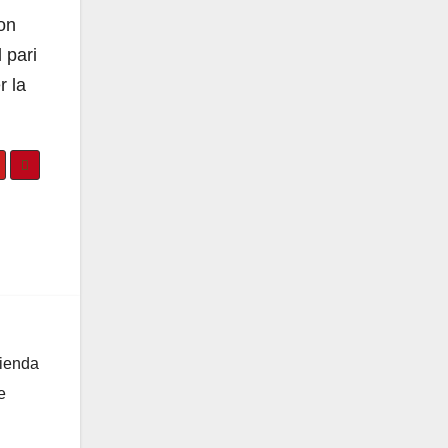
on
 pari
 la
zienda
e