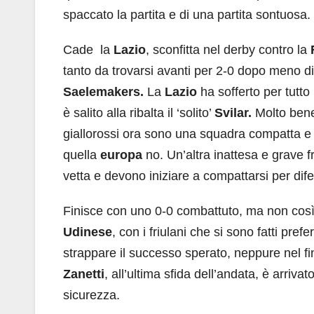
spaccato la partita e di una partita sontuosa.
Cade la
Lazio
, sconfitta nel derby contro la
tanto da trovarsi avanti per 2-0 dopo meno di
Saelemakers.
La
Lazio
ha sofferto per tutto 
è salito alla ribalta il ‘solito’
Svilar.
Molto bene
giallorossi ora sono una squadra compatta e 
quella
europa
no. Un’altra inattesa e grave 
vetta e devono iniziare a compattarsi per di
Finisce con uno 0-0 combattuto, ma non così 
Udinese
, con i friulani che si sono fatti pre
strappare il successo sperato, neppure nel fi
Zanetti
, all’ultima sfida dell’andata, è arriva
sicurezza.